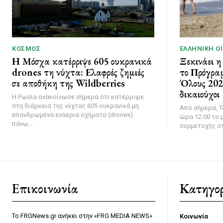
ΚΌΣΜΟΣ
ΕΛΛΗΝΙΚΉ Ο
Η Μόσχα κατέρριψε 605 ουκρανικά
Ξεκινάει η
drones τη νύχτα: Ελαφρές ζημιές
το Πρόγρα
σε αποθήκη της Wildberries
Όλους 2026
δικαιούχοι
Η Ρωσία ανακοίνωσε σήμερα ότι κατέρριψε
στη διάρκεια της νύχτας 605 ουκρανικά μη
Από σήμερα, Τ
επανδρωμένα εναέρια οχήματα (drones)
ώρα 12:00 το μ
πάνω...
συμμετοχής στ
Επικοινωνία
Κατηγορ
Το FRGNews.gr ανήκει στην «FRG MEDIA NEWS»
Κοινωνία