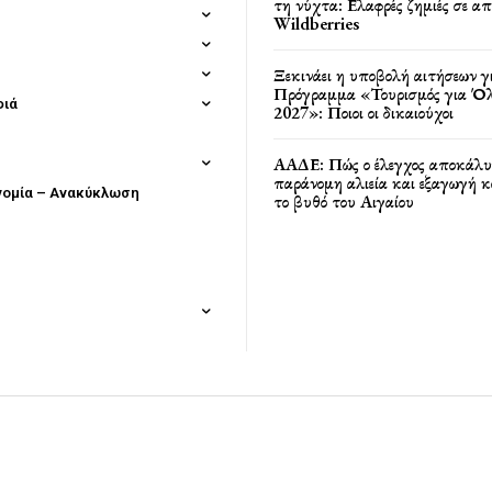
τη νύχτα: Ελαφρές ζημιές σε α
Wildberries
Ξεκινάει η υποβολή αιτήσεων γ
Πρόγραμμα «Τουρισμός για Όλ
φιά
2027»: Ποιοι οι δικαιούχοι
ΑΑΔΕ: Πώς ο έλεγχος αποκάλυ
παράνομη αλιεία και εξαγωγή 
νομία – Ανακύκλωση
το βυθό του Αιγαίου