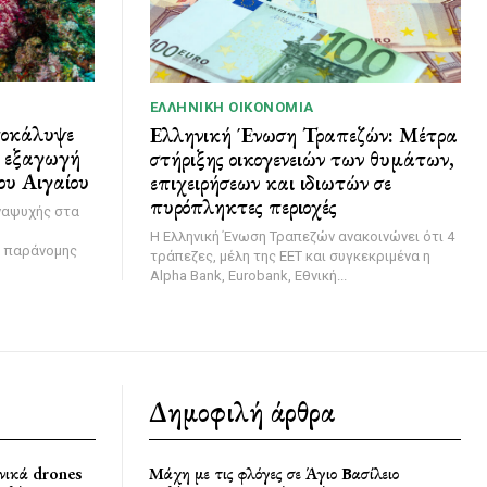
ΕΛΛΗΝΙΚΉ ΟΙΚΟΝΟΜΊΑ
ποκάλυψε
Ελληνική Ένωση Τραπεζών: Μέτρα
ι εξαγωγή
στήριξης οικογενειών των θυμάτων,
ου Αιγαίου
επιχειρήσεων και ιδιωτών σε
πυρόπληκτες περιοχές
ναψυχής στα
Η Ελληνική Ένωση Τραπεζών ανακοινώνει ότι 4
η παράνομης
τράπεζες, μέλη της ΕΕΤ και συγκεκριμένα η
Alpha Bank, Eurobank, Εθνική...
Δημοφιλή άρθρα
νικά drones
Μάχη με τις φλόγες σε Άγιο Βασίλειο