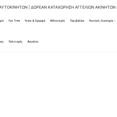
ΤΩΝ | ΔΩΡΕΑΝ ΚΑΤΑΧΩΡΗΣΗ ΑΓΓΕΛΙΩΝ ΑΚΙΝΗΤΩΝ & ΑΥΤΟΚΙ
μία
Fun Time
Υγεία & Ομορφιά
Αθλητισμός
Περιβάλλον
Κυκλική Οικονομία 
μος
Πολιτισμός
Αγγελίες