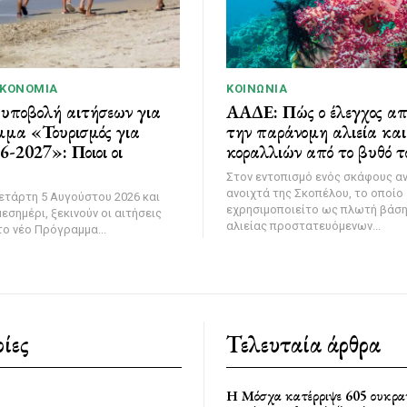
ΙΚΟΝΟΜΊΑ
ΚΟΙΝΩΝΊΑ
 υποβολή αιτήσεων για
ΑΑΔΕ: Πώς ο έλεγχος α
μμα «Τουρισμός για
την παράνομη αλιεία κα
-2027»: Ποιοι οι
κοραλλιών από το βυθό τ
Στον εντοπισμό ενός σκάφους α
ανοιχτά της Σκοπέλου, το οποίο
ετάρτη 5 Αυγούστου 2026 και
εχρησιμοποιείτο ως πλωτή βάσ
εσημέρι, ξεκινούν οι αιτήσεις
αλιείας προστατευόμενων...
ο νέο Πρόγραμμα...
ίες
Τελευταία άρθρα
Η Μόσχα κατέρριψε 605 ουκρα