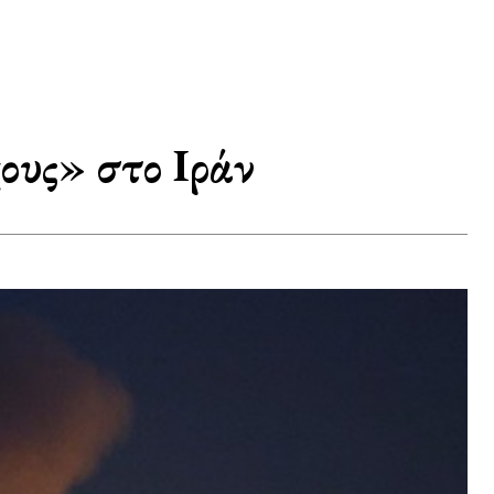
ους» στο Ιράν