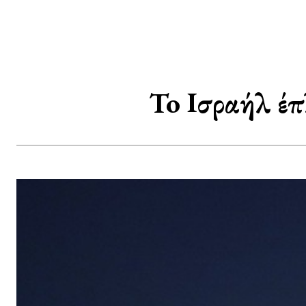
To Ισραήλ έπ