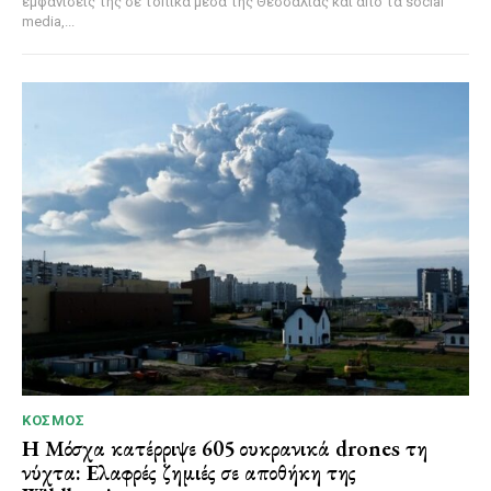
εμφανίσεις της σε τοπικά μέσα της Θεσσαλίας και από τα social
media,...
ΚΌΣΜΟΣ
Η Μόσχα κατέρριψε 605 ουκρανικά drones τη
νύχτα: Ελαφρές ζημιές σε αποθήκη της