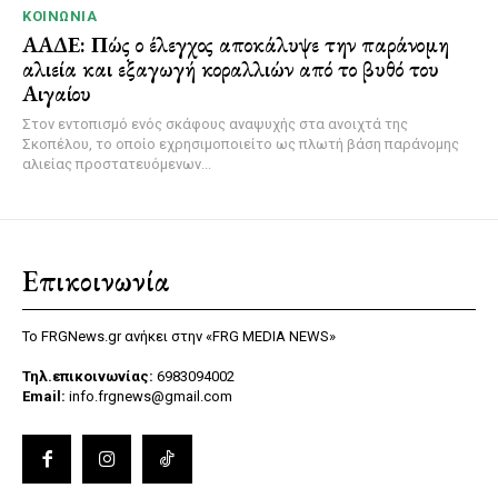
ΚΟΙΝΩΝΊΑ
ΑΑΔΕ: Πώς ο έλεγχος αποκάλυψε την παράνομη
αλιεία και εξαγωγή κοραλλιών από το βυθό του
Αιγαίου
Στον εντοπισμό ενός σκάφους αναψυχής στα ανοιχτά της
Σκοπέλου, το οποίο εχρησιμοποιείτο ως πλωτή βάση παράνομης
αλιείας προστατευόμενων...
Επικοινωνία
Το FRGNews.gr ανήκει στην «FRG MEDIA NEWS»
Τηλ.επικοινωνίας:
6983094002
Email:
info.frgnews@gmail.com