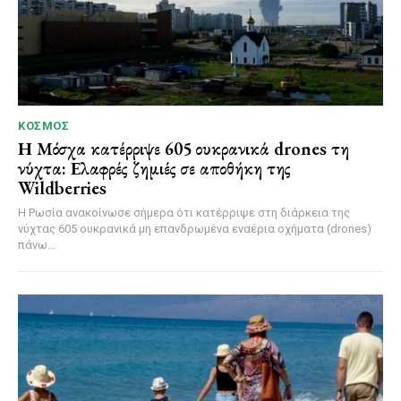
ΚΌΣΜΟΣ
Η Μόσχα κατέρριψε 605 ουκρανικά drones τη
νύχτα: Ελαφρές ζημιές σε αποθήκη της
Wildberries
Η Ρωσία ανακοίνωσε σήμερα ότι κατέρριψε στη διάρκεια της
νύχτας 605 ουκρανικά μη επανδρωμένα εναέρια οχήματα (drones)
πάνω...