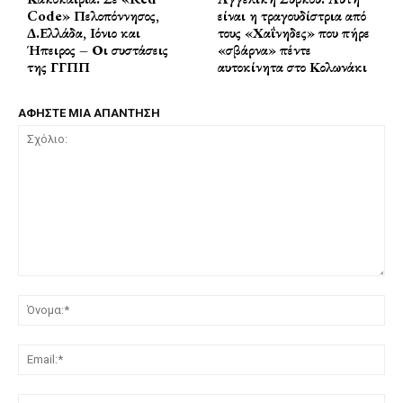
Code» Πελοπόννησος,
είναι η τραγουδίστρια από
Δ.Ελλάδα, Ιόνιο και
τους «Χαΐνηδες» που πήρε
Ήπειρος – Οι συστάσεις
«σβάρνα» πέντε
της ΓΓΠΠ
αυτοκίνητα στο Κολωνάκι
ΑΦΗΣΤΕ ΜΙΑ ΑΠΑΝΤΗΣΗ
Σχόλιο:
Όν
Ema
Ισ