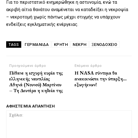
Για το περιστατικό ενημερώθηκε η αστυνομία, ενώ τα
ακριβή αίτια θανάτου αναμένεται να καταδείξει η νεκροψία
– νεκροτομή χωρίς πάντως μέχρι στιγμής να υπάρχουν
ενδείξεις εγκληματικής ενέργειας.
ΓΕΡΜΑΝΙΔΑ
ΚΡΗΤΗ
ΝΕΚΡΗ
ΞΕΝΟΔΟΧΕΙΟ
TAGS
Προηγούμενο άρθρο
Επόμενο άρθρο
Πέθανε η ισχυρή κυρία της
Η NASA σύντομα θα
ελληνικής ναυτιλίας
ανακοινώσει την ύπαρξη…
Αθηνά (Νουνού) Μαρτίνου
εξωγήινων!
– Τη Δευτέρα η κηδεία της
ΑΦΗΣΤΕ ΜΙΑ ΑΠΑΝΤΗΣΗ