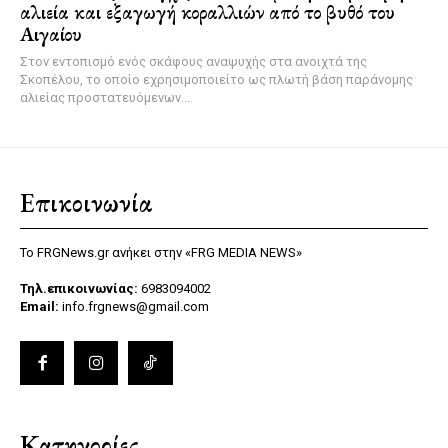
αλιεία και εξαγωγή κοραλλιών από το βυθό του
Αιγαίου
Στον εντοπισμό ενός σκάφους αναψυχής στα ανοιχτά της
Σκοπέλου, το οποίο εχρησιμοποιείτο ως πλωτή βάση παράνομης
αλιείας προστατευόμενων...
Επικοινωνία
Το FRGNews.gr ανήκει στην «FRG MEDIA NEWS»
Τηλ.επικοινωνίας:
6983094002
Email:
info.frgnews@gmail.com
Κατηγορίες