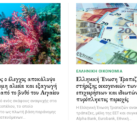
ΕΛΛΗΝΙΚΉ ΟΙΚΟΝΟΜΊΑ
 ο έλεγχος αποκάλυψε
Ελληνική Ένωση Τραπεζ
ομη αλιεία και εξαγωγή
στήριξης οικογενειών τω
από το βυθό του Αιγαίου
επιχειρήσεων και ιδιωτών
πυρόπληκτες περιοχές
μό ενός σκάφους αναψυχής στα
κοπέλου, το οποίο
Η Ελληνική Ένωση Τραπεζών ανακ
ίτο ως πλωτή βάση παράνομης
τράπεζες, μέλη της ΕΕΤ και συγκ
ατευόμενων...
Alpha Bank, Eurobank, Εθνική...