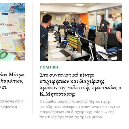
ΠΟΛΙΤΙΚΉ
ών: Μέτρα
Στο συντονιστικό κέντρο
ν θυμάτων,
επιχειρήσεων και διαχείρισης
 σε
κρίσεων της πολιτικής προστασίας ο
Κ.Μητσοτάκης
οινώνει ότι 4
Ο πρωθυπουργός Κυριάκος Μητσοτάκης
εκριμένα η
μετέβη το απόγευμα στο συντονιστικό κέντρο
επιχειρήσεων και διαχείρισης κρίσεων της
πολιτικής προστασίας προκειμένου...