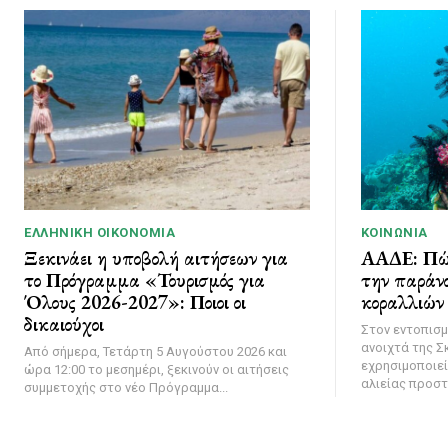
ΕΛΛΗΝΙΚΉ ΟΙΚΟΝΟΜΊΑ
ΚΟΙΝΩΝΊΑ
Ξεκινάει η υποβολή αιτήσεων για
ΑΑΔΕ: Πώς
το Πρόγραμμα «Τουρισμός για
την παράν
Όλους 2026-2027»: Ποιοι οι
κοραλλιών 
δικαιούχοι
Στον εντοπισ
ανοιχτά της Σ
Από σήμερα, Τετάρτη 5 Αυγούστου 2026 και
εχρησιμοποιε
ώρα 12:00 το μεσημέρι, ξεκινούν οι αιτήσεις
αλιείας προστ
συμμετοχής στο νέο Πρόγραμμα...