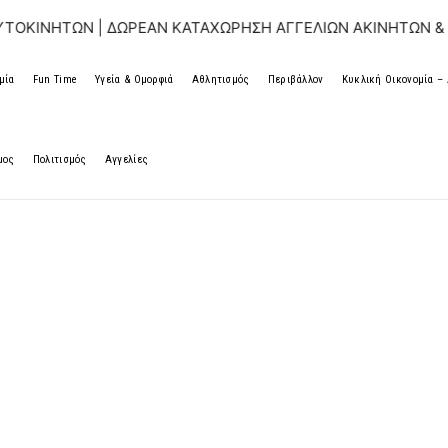
ΤΩΝ | ΔΩΡΕΑΝ ΚΑΤΑΧΩΡΗΣΗ ΑΓΓΕΛΙΩΝ ΑΚΙΝΗΤΩΝ & ΑΥΤΟΚΙ
μία
Fun Time
Υγεία & Ομορφιά
Αθλητισμός
Περιβάλλον
Κυκλική Οικονομία 
μος
Πολιτισμός
Αγγελίες