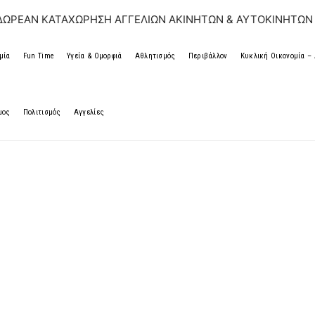
 ΚΑΤΑΧΩΡΗΣΗ ΑΓΓΕΛΙΩΝ ΑΚΙΝΗΤΩΝ & ΑΥΤΟΚΙΝΗΤΩΝ | ΔΩΡΕ
μία
Fun Time
Υγεία & Ομορφιά
Αθλητισμός
Περιβάλλον
Κυκλική Οικονομία 
μος
Πολιτισμός
Αγγελίες