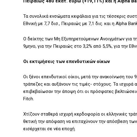
Πειραιώς 480 εκατ. ευρώ (+19,11%) και η Alpha Ba
Τα συνολικά ενσώματα κεφάλαια για τις τέσσερις συστημ
Εθνική με 7,7 δισ., Πειραιώς με 7,1 δις. και η Alpha Bank
Ο δείκτης των Μη Εξυπηρετούμενων Ανοιγμάτων για τη
9μηνο, για την Πειραιώς στο 3,2% από 5,5%, για την Εθ
Οι εκτιμήσεις των επενδυτικών οίκων
Οι ξένοι επενδυτικοί οίκοι, μετά την ανακοίνωση του
τράπεζες και αυξάνουν τις τιμές- στόχους. Τα ισχυρά
επιβεβαίωσαν την άποψη ότι οι πρόσφατες βελτιώσεις
Fitch.
Χτίζουν σταθερά ισχυρή κερδοφορία οι ελληνικές τρά
θετική την απόφαση να επιταχύνουν την απόσβεση των
εισέρχεται σε νέα εποχή.