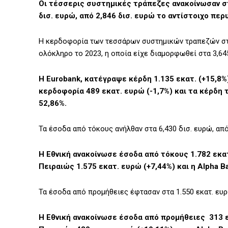
Οι τέσσερις συστημικές τράπεζες ανακοίνωσαν στ
δισ. ευρώ, από 2,846 δισ. ευρώ το αντίστοιχο περ
Η κερδοφορία των τεσσάρων συστημικών τραπεζών στ
ολόκληρο το 2023, η οποία είχε διαμορφωθεί στα 3,645
Η Eurobank, κατέγραψε κέρδη 1.135 εκατ. (+15,8%),
κερδοφορία 489 εκατ. ευρώ (-1,7%) και τα κέρδη
52,86%.
Τα έσοδα από τόκους ανήλθαν στα 6,430 δισ. ευρώ, από 
Η Εθνική ανακοίνωσε έσοδα από τόκους 1.782 εκατ.
Πειραιώς 1.575 εκατ. ευρώ (+7,44%) και η Alpha B
Τα έσοδα από προμήθειες έφτασαν στα 1.550 εκατ. ευρ
Η Εθνική ανακοίνωσε έσοδα από προμήθειες 313 εκ