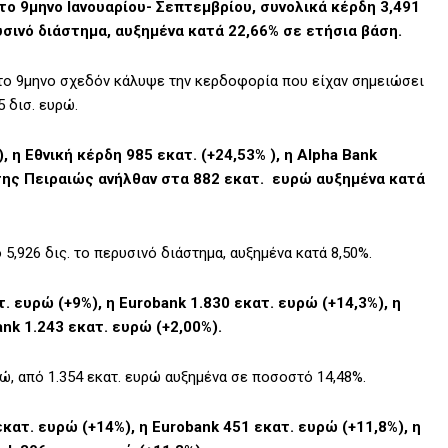
ο 9μηνο Ιανουαρίου- Σεπτεμβρίου, συνολικά κέρδη 3,491
υσινό διάστημα, αυξημένα κατά 22,66% σε ετήσια βάση.
ο 9μηνο σχεδόν κάλυψε την κερδοφορία που είχαν σημειώσει
 δισ. ευρώ.
 η Εθνική κέρδη 985 εκατ. (+24,53% ), η Alpha Bank
 της Πειραιώς ανήλθαν στα 882 εκατ. ευρώ αυξημένα κατά
5,926 δις. το περυσινό διάστημα, αυξημένα κατά 8,50%.
 ευρώ (+9%), η Eurobank 1.830 εκατ. ευρώ (+14,3%), η
ank 1.243 εκατ. ευρώ (+2,00%).
ώ, από 1.354 εκατ. ευρώ αυξημένα σε ποσοστό 14,48%.
ατ. ευρώ (+14%), η Eurobank 451 εκατ. ευρώ (+11,8%), η