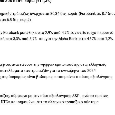
nk 306 εκατ. ευρώ (+11,3%).
ικές τράπεζες ανέρχονται 30,34 δις. ευρώ. (Eurobank με 8,7 δις.,
 με 6,8 δις. ευρώ).
ν Eurobank μειώθηκε στο 2,9% από 4,9% τον αντίστοιχο περυσινό
νική στο 3,3% από 3,7% και για την Alpha Bank στο 4,67% από 7,2%.
 9μήνου, ανανεώνουν την «ψήφο» εμπιστοσύνης στις ελληνικές
 αποτελέσματα των τραπεζών για το εννεάμηνο του 2024
 κερδοφορίας είναι βιώσιμες, επισημαίνει ο οίκος αξιολόγησης
πεζες, σύμφωνα με τον οίκο αξιολόγησης S&P , ενώ εκτιμά ως
 DTCs και σημειώνει ότι το ελληνικό τραπεζικό σύστημα