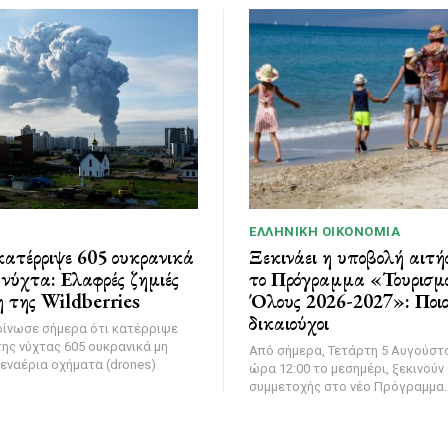
ΕΛΛΗΝΙΚΉ ΟΙΚΟΝΟΜΊΑ
ατέρριψε 605 ουκρανικά
Ξεκινάει η υποβολή αιτή
νύχτα: Ελαφρές ζημιές
το Πρόγραμμα «Τουρισμό
 της Wildberries
Όλους 2026-2027»: Ποιοι
δικαιούχοι
οίνωσε σήμερα ότι κατέρριψε
της νύχτας 605 ουκρανικά μη
Από σήμερα, Τετάρτη 5 Αυγούστο
εναέρια οχήματα (drones)
ώρα 12:00 το μεσημέρι, ξεκινούν 
συμμετοχής στο νέο Πρόγραμμα..