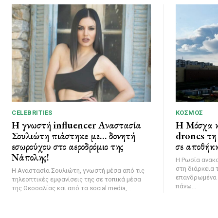
CELEBRITIES
ΚΌΣΜΟΣ
Η γνωστή influencer Αναστασία
Η Μόσχα κ
Σουλιώτη πιάστηκε με… δονητή
drones τη 
εσωρούχου στο αεροδρόμιο της
σε αποθήκη
Νάπολης!
Η Ρωσία ανακ
στη διάρκεια 
Η Αναστασία Σουλιώτη, γνωστή μέσα από τις
επανδρωμένα 
τηλεοπτικές εμφανίσεις της σε τοπικά μέσα
πάνω...
της Θεσσαλίας και από τα social media,...