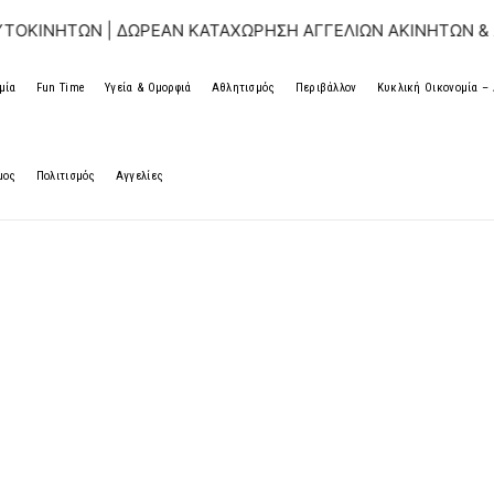
Ν | ΔΩΡΕΑΝ ΚΑΤΑΧΩΡΗΣΗ ΑΓΓΕΛΙΩΝ ΑΚΙΝΗΤΩΝ & ΑΥΤΟΚΙΝΗ
μία
Fun Time
Υγεία & Ομορφιά
Αθλητισμός
Περιβάλλον
Κυκλική Οικονομία 
μος
Πολιτισμός
Αγγελίες