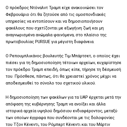
Ο πρόεδρος Ντόναλντ Τραμπ είχε ανακοινώσει τον
Φεβρουάριο ότι θα ζητούσε από τις ομοσπονδιακές
υπηρεσίες να εντοπίσουν και να δημοσιοποιήσουν
φακέλους που σχετίζονται με εξωγήινη ζωή και μη
αναγνωρισμένα ανώμαλα φαινόμενα, στο πλαίσιο της
πρωτοβουλίας PURSUE για μέγιστη διαφάνεια.
Ο Ρεπουμπλικάνος βουλευτής Τιμ Μπάρτσετ, ο οποίος έχει
πιέσει για τη δημοσιοποίηση τέτοιων αρχείων, ευχαρίστησε
τον πρόεδρο Τραμπ επειδή, όπως είπε, τήρησε τη δέσμευσή
του. Πρόσθεσε, πάντως, ότι θα χρειαστεί χρόνος μέχρι να
αποδεσμευθεί το σύνολο του σχετικού υλικού.
Η δημοσιοποίηση των φακέλων για τα UAP έρχεται μετά την
απόφαση της κυβέρνησης Τραμπ να ανοίξει και άλλα
ιστορικά αρχεία υψηλού δημόσιου ενδιαφέροντος, μεταξύ
των οποίων έγγραφα που συνδέονται με τις δολοφονίες
του Τζον Κένεντι, του Ρόμπερτ Κένεντι και του Μάρτιν