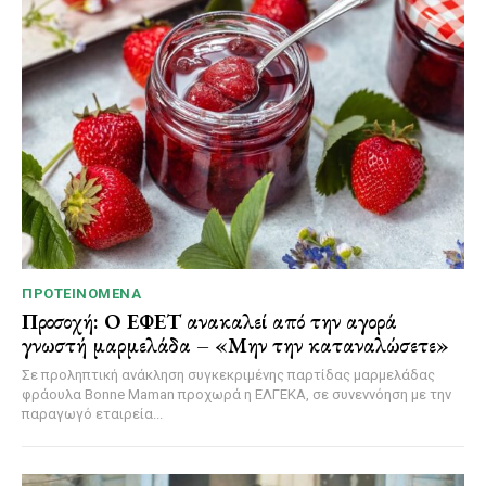
ΠΡΟΤΕΙΝΌΜΕΝΑ
Προσοχή: Ο ΕΦΕΤ ανακαλεί από την αγορά
γνωστή μαρμελάδα – «Μην την καταναλώσετε»
Σε προληπτική ανάκληση συγκεκριμένης παρτίδας μαρμελάδας
φράουλα Bonne Maman προχωρά η ΕΛΓΕΚΑ, σε συνεννόηση με την
παραγωγό εταιρεία...