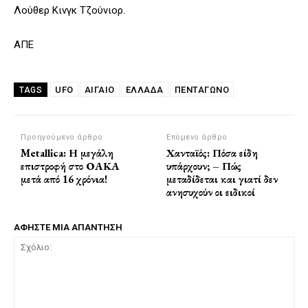
Λούθερ Κινγκ Τζούνιορ.
ΑΠΕ
UFO
ΑΙΓΑΙΟ
ΕΛΛΑΔΑ
ΠΕΝΤΑΓΩΝΟ
TAGS
Προηγούμενο άρθρο
Επόμενο άρθρο
Metallica: Η μεγάλη
Χανταϊός: Πόσα είδη
επιστροφή στο ΟΑΚΑ
υπάρχουν; – Πώς
μετά από 16 χρόνια!
μεταδίδεται και γιατί δεν
ανησυχούν οι ειδικοί
ΑΦΗΣΤΕ ΜΙΑ ΑΠΑΝΤΗΣΗ