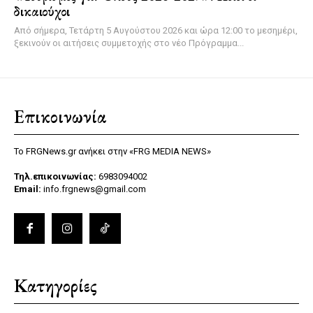
δικαιούχοι
Από σήμερα, Τετάρτη 5 Αυγούστου 2026 και ώρα 12:00 το μεσημέρι,
ξεκινούν οι αιτήσεις συμμετοχής στο νέο Πρόγραμμα...
Επικοινωνία
Το FRGNews.gr ανήκει στην «FRG MEDIA NEWS»
Τηλ.επικοινωνίας:
6983094002
Email:
info.frgnews@gmail.com
Κατηγορίες