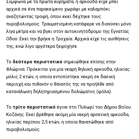
Σύμφωνα με τα πρώτα ευρήματα, η αρκούδα είχε μπει
αρχικά σε ένα παρακείμενο χωράφι με καλαμπόκι
αναζητώντας τροφή, όπου εκεί δέχτηκε τους
πυροβολισμούς. Τραυματισμένη κατάφερε να διανύσει μόνο
λίγα μέτρα και να βγει στον αυτοκινητόδρομο της Εγνατίας
Οδού. Εκεί την βρήκε η Τροχαία. Αρχικά είχε τις αισθήσεις
της, ενώ λίγο αργότερα ξεψύχησε.
Το
δεύτερο περιστατικό
σημειώθηκε επίσης στην
Φλώρινα. Πρόκειται για μία νεαρή θηλυκή αρκούδα, ηλικίας
μόλις 2 ετών, η οποία εντοπίστηκε νεκρή σε δασική
περιοχή και πιθανόν ο θάνατός της να προήλθε από
κατανάλωση δηλητηριασμένου δολώματος (φόλα).
Το
τρίτο περιστατικό
έγινε στο Πυλωρί του Δήμου Βοΐου
Κοζάνης. Εκεί βρέθηκε ακόμη μία νεκρή αρσενική αρκούδα,
ηλικίας περίπου 2,5 ετών, η οποία θανατώθηκε από
πυροβολισμούς.