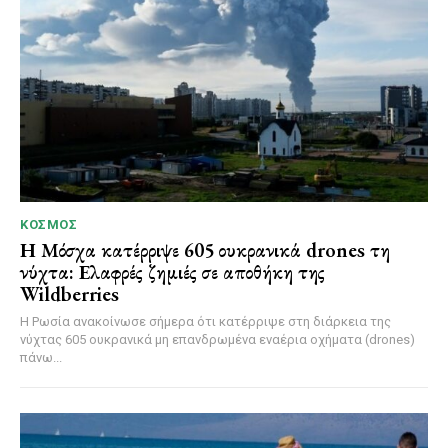
ΚΌΣΜΟΣ
Η Μόσχα κατέρριψε 605 ουκρανικά drones τη
νύχτα: Ελαφρές ζημιές σε αποθήκη της
Wildberries
Η Ρωσία ανακοίνωσε σήμερα ότι κατέρριψε στη διάρκεια της
νύχτας 605 ουκρανικά μη επανδρωμένα εναέρια οχήματα (drones)
πάνω...