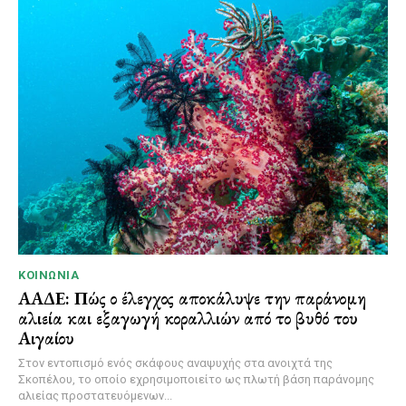
ΚΟΙΝΩΝΊΑ
ΑΑΔΕ: Πώς ο έλεγχος αποκάλυψε την παράνομη
αλιεία και εξαγωγή κοραλλιών από το βυθό του
Αιγαίου
Στον εντοπισμό ενός σκάφους αναψυχής στα ανοιχτά της
Σκοπέλου, το οποίο εχρησιμοποιείτο ως πλωτή βάση παράνομης
αλιείας προστατευόμενων...