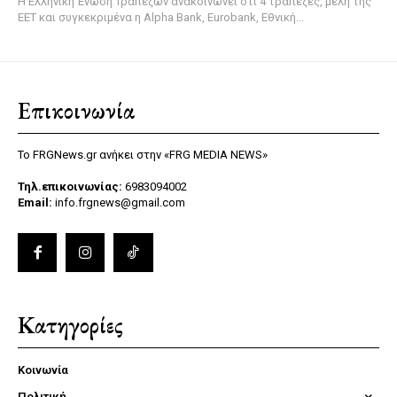
Η Ελληνική Ένωση Τραπεζών ανακοινώνει ότι 4 τράπεζες, μέλη της
ΕΕΤ και συγκεκριμένα η Alpha Bank, Eurobank, Εθνική...
Επικοινωνία
Το FRGNews.gr ανήκει στην «FRG MEDIA NEWS»
Τηλ.επικοινωνίας:
6983094002
Email:
info.frgnews@gmail.com
Κατηγορίες
Κοινωνία
Πολιτική