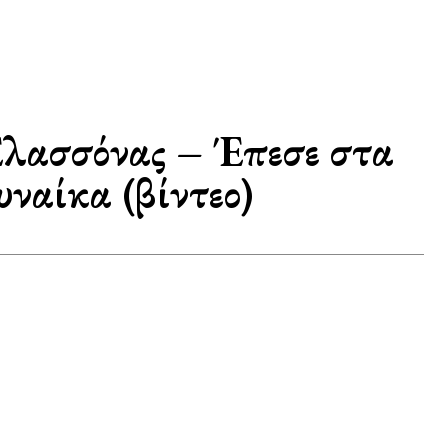
Ελασσόνας – Έπεσε στα
ναίκα (βίντεο)