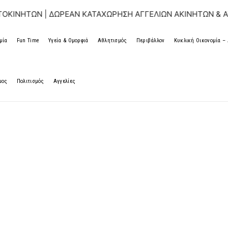
ΩΝ | ΔΩΡΕΑΝ ΚΑΤΑΧΩΡΗΣΗ ΑΓΓΕΛΙΩΝ ΑΚΙΝΗΤΩΝ & ΑΥΤΟΚΙΝ
μία
Fun Time
Υγεία & Ομορφιά
Αθλητισμός
Περιβάλλον
Κυκλική Οικονομία 
μος
Πολιτισμός
Αγγελίες