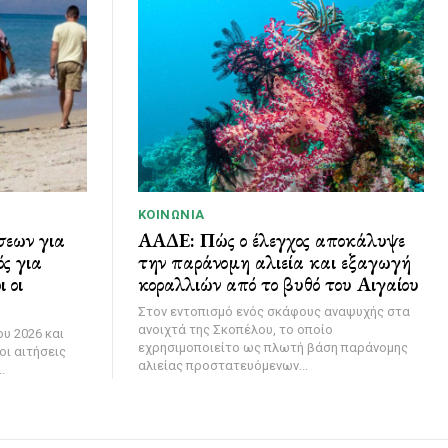
ΚΟΙΝΩΝΊΑ
σεων για
ΑΑΔΕ: Πώς ο έλεγχος αποκάλυψε
ς για
την παράνομη αλιεία και εξαγωγή
 οι
κοραλλιών από το βυθό του Αιγαίου
Στον εντοπισμό ενός σκάφους αναψυχής στα
ανοιχτά της Σκοπέλου, το οποίο
υ 2026 και
εχρησιμοποιείτο ως πλωτή βάση παράνομης
οι αιτήσεις
αλιείας προστατευόμενων...
.