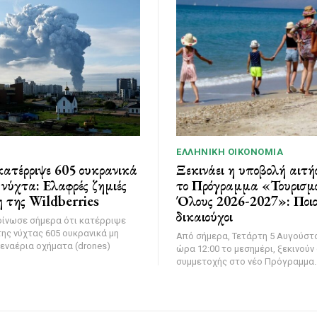
ΕΛΛΗΝΙΚΉ ΟΙΚΟΝΟΜΊΑ
ατέρριψε 605 ουκρανικά
Ξεκινάει η υποβολή αιτή
νύχτα: Ελαφρές ζημιές
το Πρόγραμμα «Τουρισμό
 της Wildberries
Όλους 2026-2027»: Ποιοι
δικαιούχοι
οίνωσε σήμερα ότι κατέρριψε
της νύχτας 605 ουκρανικά μη
Από σήμερα, Τετάρτη 5 Αυγούστο
εναέρια οχήματα (drones)
ώρα 12:00 το μεσημέρι, ξεκινούν 
συμμετοχής στο νέο Πρόγραμμα..