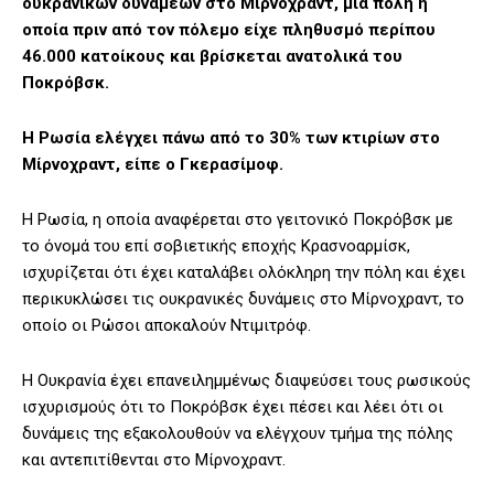
ουκρανικών δυνάμεων στο Μίρνοχραντ, μια πόλη η
οποία πριν από τον πόλεμο είχε πληθυσμό περίπου
46.000 κατοίκους και βρίσκεται ανατολικά του
Ποκρόβσκ.
Η Ρωσία ελέγχει πάνω από το 30% των κτιρίων στο
Μίρνοχραντ, είπε ο Γκερασίμοφ.
Η Ρωσία, η οποία αναφέρεται στο γειτονικό Ποκρόβσκ με
το όνομά του επί σοβιετικής εποχής Κρασνοαρμίσκ,
ισχυρίζεται ότι έχει καταλάβει ολόκληρη την πόλη και έχει
περικυκλώσει τις ουκρανικές δυνάμεις στο Μίρνοχραντ, το
οποίο οι Ρώσοι αποκαλούν Ντιμιτρόφ.
Η Ουκρανία έχει επανειλημμένως διαψεύσει τους ρωσικούς
ισχυρισμούς ότι το Ποκρόβσκ έχει πέσει και λέει ότι οι
δυνάμεις της εξακολουθούν να ελέγχουν τμήμα της πόλης
και αντεπιτίθενται στο Μίρνοχραντ.