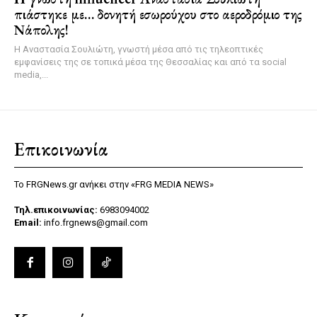
πιάστηκε με… δονητή εσωρούχου στο αεροδρόμιο της
Νάπολης!
Η Αναστασία Σουλιώτη, γνωστή μέσα από τις τηλεοπτικές
εμφανίσεις της σε τοπικά μέσα της Θεσσαλίας και από τα social
media,...
Επικοινωνία
Το FRGNews.gr ανήκει στην «FRG MEDIA NEWS»
Τηλ.επικοινωνίας:
6983094002
Email:
info.frgnews@gmail.com