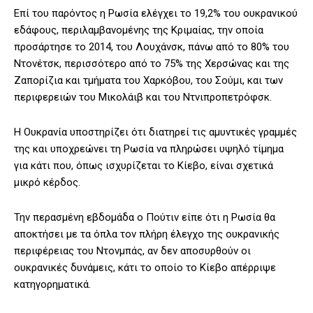
Επί του παρόντος η Ρωσία ελέγχει το 19,2% του ουκρανικού
εδάφους, περιλαμβανομένης της Κριμαίας, την οποία
προσάρτησε το 2014, του Λουχάνσκ, πάνω από το 80% του
Ντονέτσκ, περισσότερο από το 75% της Χερσώνας και της
Ζαπορίζια και τμήματα του Χαρκόβου, του Σούμι, και των
περιφερειών του Μικολάιβ και του Ντνιπροπετρόφσκ.
Η Ουκρανία υποστηρίζει ότι διατηρεί τις αμυντικές γραμμές
της και υποχρεώνει τη Ρωσία να πληρώσει υψηλό τίμημα
για κάτι που, όπως ισχυρίζεται το Κίεβο, είναι σχετικά
μικρό κέρδος.
Την περασμένη εβδομάδα ο Πούτιν είπε ότι η Ρωσία θα
αποκτήσει με τα όπλα τον πλήρη έλεγχο της ουκρανικής
περιφέρειας του Ντονμπάς, αν δεν αποσυρθούν οι
ουκρανικές δυνάμεις, κάτι το οποίο το Κίεβο απέρριψε
κατηγορηματικά.