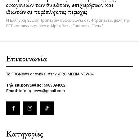
οικογενειών των θυμάτων, επιχειρήσεων και
ιδιωτών σε πυρόπληκτες περιοχές
Η Ελληνική Ένωση Τραπεζών ανακοινώνει ότι 4 τράπεζες, μέλη της
ΕΕΤ και συγκεκριμένα η Alpha Bank, Eurobank, Εθνική...
Επικοινωνία
Το FRGNews.gr ανήκει στην «FRG MEDIA NEWS»
Τηλ.επικοινωνίας:
6983094002
Email:
info.frgnews@gmail.com
Κατηγορίες