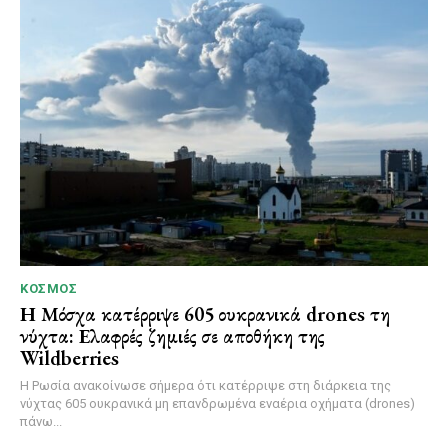
ΚΌΣΜΟΣ
Η Μόσχα κατέρριψε 605 ουκρανικά drones τη
νύχτα: Ελαφρές ζημιές σε αποθήκη της
Wildberries
Η Ρωσία ανακοίνωσε σήμερα ότι κατέρριψε στη διάρκεια της
νύχτας 605 ουκρανικά μη επανδρωμένα εναέρια οχήματα (drones)
πάνω...