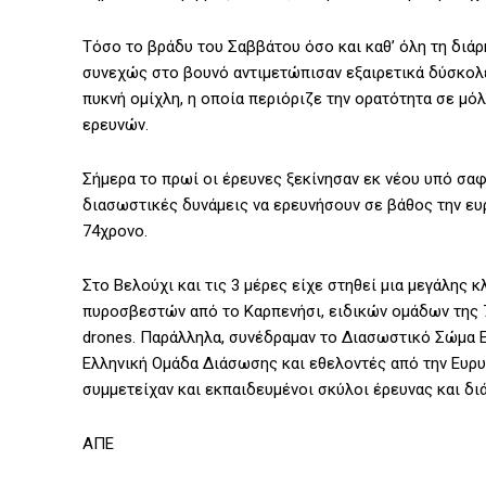
Τόσο το βράδυ του Σαββάτου όσο και καθ’ όλη τη διάρ
συνεχώς στο βουνό αντιμετώπισαν εξαιρετικά δύσκολε
πυκνή ομίχλη, η οποία περιόριζε την ορατότητα σε μό
ερευνών.
Σήμερα το πρωί οι έρευνες ξεκίνησαν εκ νέου υπό σα
διασωστικές δυνάμεις να ερευνήσουν σε βάθος την ευρ
74χρονο.
Στο Βελούχι και τις 3 μέρες είχε στηθεί μια μεγάλης 
πυροσβεστών από το Καρπενήσι, ειδικών ομάδων της 7
drones. Παράλληλα, συνέδραμαν το Διασωστικό Σώμα Ε
Ελληνική Ομάδα Διάσωσης και εθελοντές από την Ευρυτ
συμμετείχαν και εκπαιδευμένοι σκύλοι έρευνας και δι
ΑΠΕ