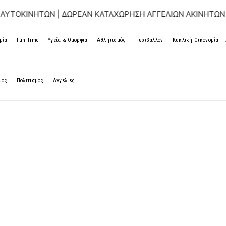
Ν | ΔΩΡΕΑΝ ΚΑΤΑΧΩΡΗΣΗ ΑΓΓΕΛΙΩΝ ΑΚΙΝΗΤΩΝ & ΑΥΤΟΚΙΝΗ
μία
Fun Time
Υγεία & Ομορφιά
Αθλητισμός
Περιβάλλον
Κυκλική Οικονομία 
μος
Πολιτισμός
Αγγελίες