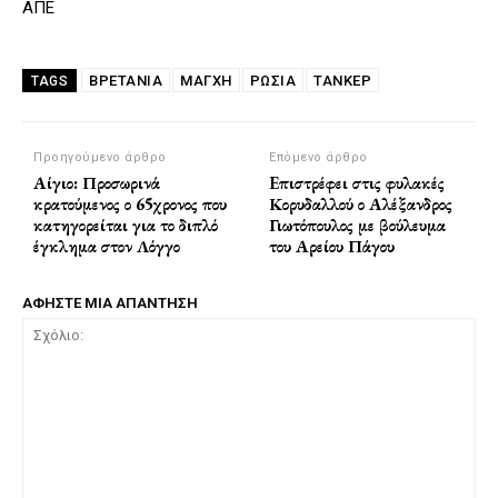
ΑΠΕ
ΒΡΕΤΑΝΙΑ
ΜΑΓΧΗ
ΡΩΣΙΑ
ΤΆΝΚΕΡ
TAGS
Προηγούμενο άρθρο
Επόμενο άρθρο
Αίγιο: Προσωρινά
Eπιστρέφει στις φυλακές
κρατούμενος ο 65χρονος που
Κορυδαλλού ο Αλέξανδρος
κατηγορείται για το διπλό
Γιωτόπουλος με βούλευμα
έγκλημα στον Λόγγο
του Αρείου Πάγου
ΑΦΗΣΤΕ ΜΙΑ ΑΠΑΝΤΗΣΗ