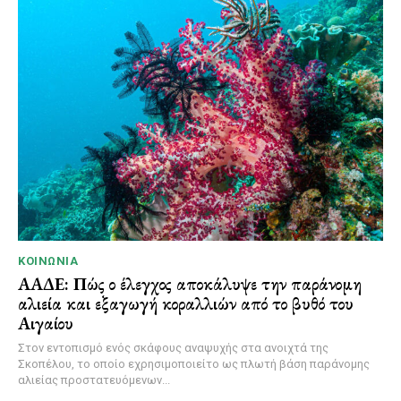
ΚΟΙΝΩΝΊΑ
ΑΑΔΕ: Πώς ο έλεγχος αποκάλυψε την παράνομη
αλιεία και εξαγωγή κοραλλιών από το βυθό του
Αιγαίου
Στον εντοπισμό ενός σκάφους αναψυχής στα ανοιχτά της
Σκοπέλου, το οποίο εχρησιμοποιείτο ως πλωτή βάση παράνομης
αλιείας προστατευόμενων...