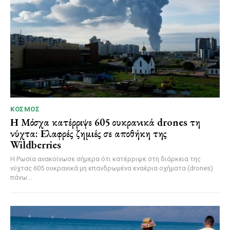
ΚΌΣΜΟΣ
Η Μόσχα κατέρριψε 605 ουκρανικά drones τη
νύχτα: Ελαφρές ζημιές σε αποθήκη της
Wildberries
Η Ρωσία ανακοίνωσε σήμερα ότι κατέρριψε στη διάρκεια της
νύχτας 605 ουκρανικά μη επανδρωμένα εναέρια οχήματα (drones)
πάνω...