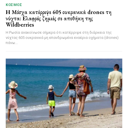
ΚΌΣΜΟΣ
Η Μόσχα κατέρριψε 605 ουκρανικά drones τη
νύχτα: Ελαφρές ζημιές σε αποθήκη της
Wildberries
Η Ρωσία ανακοίνωσε σήμερα ότι κατέρριψε στη διάρκεια της
νύχτας 605 ουκρανικά μη επανδρωμένα εναέρια οχήματα (drones)
πάνω...