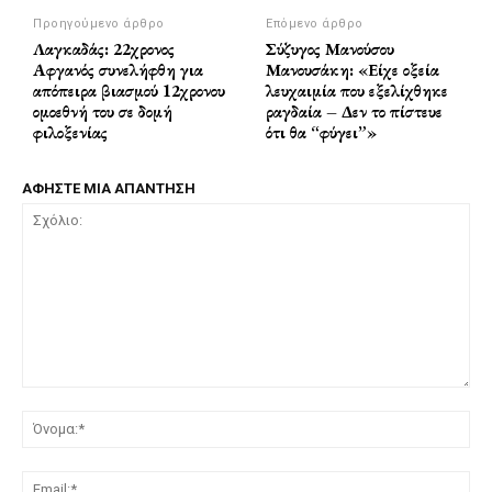
Προηγούμενο άρθρο
Επόμενο άρθρο
Λαγκαδάς: 22χρονος
Σύζυγος Μανούσου
Αφγανός συνελήφθη για
Μανουσάκη: «Είχε οξεία
απόπειρα βιασμού 12χρονου
λευχαιμία που εξελίχθηκε
ομοεθνή του σε δομή
ραγδαία – Δεν το πίστευε
φιλοξενίας
ότι θα “φύγει”»
ΑΦΗΣΤΕ ΜΙΑ ΑΠΑΝΤΗΣΗ
Σχόλιο:
Όν
Ema