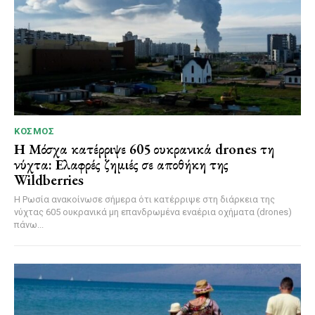
ΚΌΣΜΟΣ
Η Μόσχα κατέρριψε 605 ουκρανικά drones τη
νύχτα: Ελαφρές ζημιές σε αποθήκη της
Wildberries
Η Ρωσία ανακοίνωσε σήμερα ότι κατέρριψε στη διάρκεια της
νύχτας 605 ουκρανικά μη επανδρωμένα εναέρια οχήματα (drones)
πάνω...