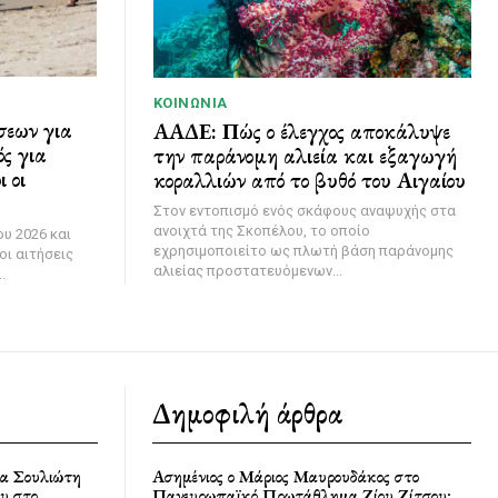
ΚΟΙΝΩΝΊΑ
σεων για
ΑΑΔΕ: Πώς ο έλεγχος αποκάλυψε
ς για
την παράνομη αλιεία και εξαγωγή
 οι
κοραλλιών από το βυθό του Αιγαίου
Στον εντοπισμό ενός σκάφους αναψυχής στα
ανοιχτά της Σκοπέλου, το οποίο
υ 2026 και
εχρησιμοποιείτο ως πλωτή βάση παράνομης
οι αιτήσεις
αλιείας προστατευόμενων...
.
Δημοφιλή άρθρα
ία Σουλιώτη
Ασημένιος ο Μάριος Μαυρουδάκος στο
υ στο
Πανευρωπαϊκό Πρωτάθλημα Ζίου Ζίτσου: