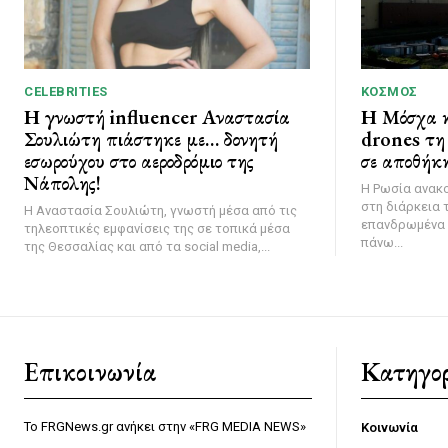
CELEBRITIES
ΚΌΣΜΟΣ
Η γνωστή influencer Αναστασία
Η Μόσχα κ
Σουλιώτη πιάστηκε με… δονητή
drones τη 
εσωρούχου στο αεροδρόμιο της
σε αποθήκη
Νάπολης!
Η Ρωσία ανακ
στη διάρκεια 
Η Αναστασία Σουλιώτη, γνωστή μέσα από τις
επανδρωμένα 
τηλεοπτικές εμφανίσεις της σε τοπικά μέσα
πάνω...
της Θεσσαλίας και από τα social media,...
Επικοινωνία
Κατηγορ
Το FRGNews.gr ανήκει στην «FRG MEDIA NEWS»
Κοινωνία