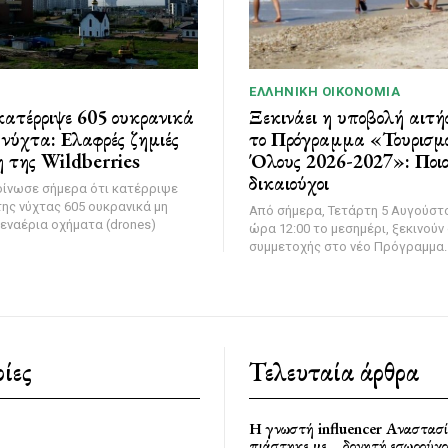
ΕΛΛΗΝΙΚΉ ΟΙΚΟΝΟΜΊΑ
ατέρριψε 605 ουκρανικά
Ξεκινάει η υποβολή αιτή
νύχτα: Ελαφρές ζημιές
το Πρόγραμμα «Τουρισμό
 της Wildberries
Όλους 2026-2027»: Ποιοι
δικαιούχοι
οίνωσε σήμερα ότι κατέρριψε
της νύχτας 605 ουκρανικά μη
Από σήμερα, Τετάρτη 5 Αυγούστο
εναέρια οχήματα (drones)
ώρα 12:00 το μεσημέρι, ξεκινούν 
συμμετοχής στο νέο Πρόγραμμα..
ίες
Τελευταία άρθρα
Η γνωστή influencer Αναστασ
πιάστηκε με… δονητή εσωρούχο