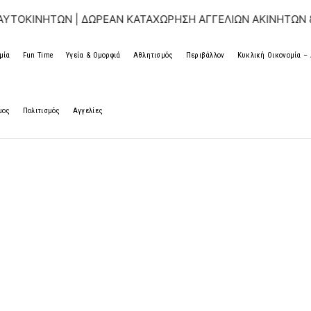
ΝΗΤΩΝ | ΔΩΡΕΑΝ ΚΑΤΑΧΩΡΗΣΗ ΑΓΓΕΛΙΩΝ ΑΚΙΝΗΤΩΝ & ΑΥΤΟ
μία
Fun Time
Υγεία & Ομορφιά
Αθλητισμός
Περιβάλλον
Κυκλική Οικονομία 
μος
Πολιτισμός
Αγγελίες