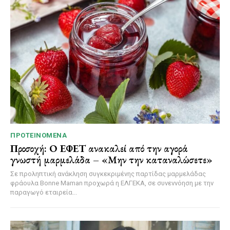
ΠΡΟΤΕΙΝΌΜΕΝΑ
Προσοχή: Ο ΕΦΕΤ ανακαλεί από την αγορά
γνωστή μαρμελάδα – «Μην την καταναλώσετε»
Σε προληπτική ανάκληση συγκεκριμένης παρτίδας μαρμελάδας
φράουλα Bonne Maman προχωρά η ΕΛΓΕΚΑ, σε συνεννόηση με την
παραγωγό εταιρεία...