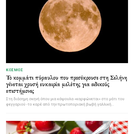
ΚΌΣΜΟΣ
Το κομμάτι πύραυλου που προσέκρουσε στη Σελήνη
γίνεται χρυσή ευκαιρία μελέτης για ειδικούς
επιστήμονες
Στη διάσημη σκηνή όπου μια κάψουλα «καρφώνεται» στο μάτι του
φεγγαριού -το καρέ από την πρωτοποριακή βωβή γαλλική...