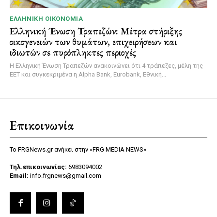
ΕΛΛΗΝΙΚΉ ΟΙΚΟΝΟΜΊΑ
Ελληνική Ένωση Τραπεζών: Μέτρα στήριξης
οικογενειών των θυμάτων, επιχειρήσεων και
ιδιωτών σε πυρόπληκτες περιοχές
Η Ελληνική Ένωση Τραπεζών ανακοινώνει ότι 4 τράπεζες, μέλη της
ΕΕΤ και συγκεκριμένα η Alpha Bank, Eurobank, Εθνική...
Επικοινωνία
Το FRGNews.gr ανήκει στην «FRG MEDIA NEWS»
Τηλ.επικοινωνίας:
6983094002
Email:
info.frgnews@gmail.com