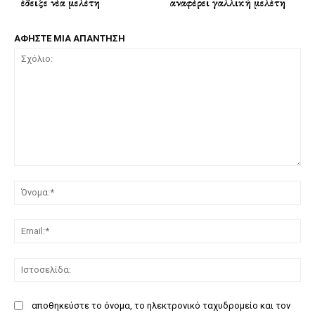
έδειξε νέα μελέτη
αναφέρει γαλλική μελέτη
ΑΦΗΣΤΕ ΜΙΑ ΑΠΑΝΤΗΣΗ
Σχόλιο:
Όν
Ema
Ισ
αποθηκεύστε το όνομα, το ηλεκτρονικό ταχυδρομείο και τον