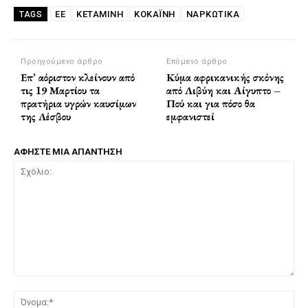
ΕΕ
ΚΕΤΑΜΙΝΗ
ΚΟΚΑΪ́ΝΗ
ΝΑΡΚΩΤΙΚΆ
TAGS
Προηγούμενο άρθρο
Επόμενο άρθρο
Επ’ αόριστον κλείνουν από
Κύμα αφρικανικής σκόνης
τις 19 Μαρτίου τα
από Λιβύη και Αίγυπτο –
πρατήρια υγρών καυσίμων
Πού και για πόσο θα
της Λέσβου
εμφανιστεί
ΑΦΗΣΤΕ ΜΙΑ ΑΠΑΝΤΗΣΗ
Σχόλιο:
Όν