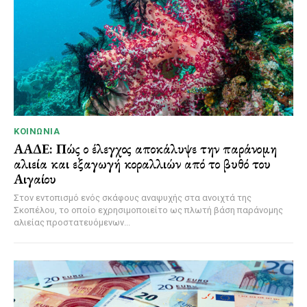
ΚΟΙΝΩΝΊΑ
ΑΑΔΕ: Πώς ο έλεγχος αποκάλυψε την παράνομη
αλιεία και εξαγωγή κοραλλιών από το βυθό του
Αιγαίου
Στον εντοπισμό ενός σκάφους αναψυχής στα ανοιχτά της
Σκοπέλου, το οποίο εχρησιμοποιείτο ως πλωτή βάση παράνομης
αλιείας προστατευόμενων...