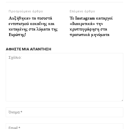
Προηγούμενο άρθρο
Επόμενο άρθρο
Αυξήθηκαν τα ποσοστά
Το Instagram καταργεί
εντοπισμού κοκαΐνης και
«διακριτικά» την
κεταμίνης στα λύματα της
κρυπτογράφηση στα
Ευρώπης!
προσωπικά μηνύματα
ΑΦΗΣΤΕ ΜΙΑ ΑΠΑΝΤΗΣΗ
Σχόλιο:
Όν
Ema