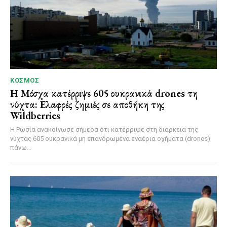
ΚΌΣΜΟΣ
Η Μόσχα κατέρριψε 605 ουκρανικά drones τη
νύχτα: Ελαφρές ζημιές σε αποθήκη της
Wildberries
Η Ρωσία ανακοίνωσε σήμερα ότι κατέρριψε στη διάρκεια της
νύχτας 605 ουκρανικά μη επανδρωμένα εναέρια οχήματα (drones)
πάνω...