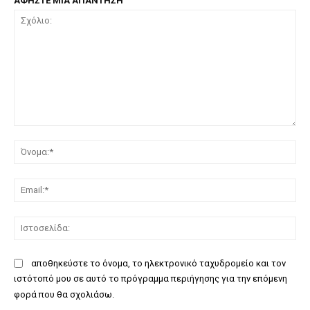
ΑΦΗΣΤΕ ΜΙΑ ΑΠΑΝΤΗΣΗ
Σχόλιο:
Όν
Ema
Ισ
αποθηκεύστε το όνομα, το ηλεκτρονικό ταχυδρομείο και τον
ιστότοπό μου σε αυτό το πρόγραμμα περιήγησης για την επόμενη
φορά που θα σχολιάσω.