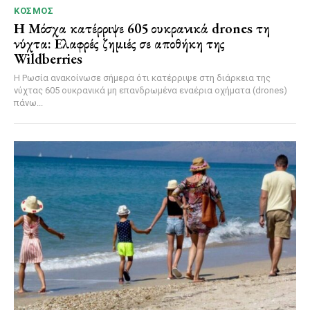
ΚΌΣΜΟΣ
Η Μόσχα κατέρριψε 605 ουκρανικά drones τη
νύχτα: Ελαφρές ζημιές σε αποθήκη της
Wildberries
Η Ρωσία ανακοίνωσε σήμερα ότι κατέρριψε στη διάρκεια της
νύχτας 605 ουκρανικά μη επανδρωμένα εναέρια οχήματα (drones)
πάνω...