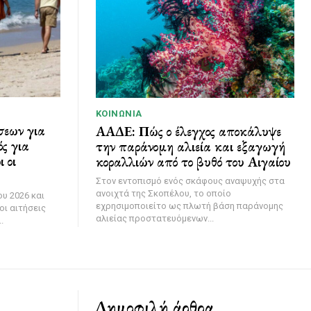
ΚΟΙΝΩΝΊΑ
σεων για
ΑΑΔΕ: Πώς ο έλεγχος αποκάλυψε
ς για
την παράνομη αλιεία και εξαγωγή
 οι
κοραλλιών από το βυθό του Αιγαίου
Στον εντοπισμό ενός σκάφους αναψυχής στα
ανοιχτά της Σκοπέλου, το οποίο
υ 2026 και
εχρησιμοποιείτο ως πλωτή βάση παράνομης
οι αιτήσεις
αλιείας προστατευόμενων...
.
Δημοφιλή άρθρα