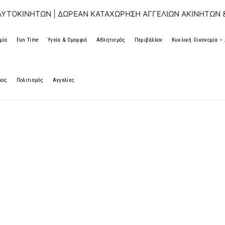
ΝΗΤΩΝ | ΔΩΡΕΑΝ ΚΑΤΑΧΩΡΗΣΗ ΑΓΓΕΛΙΩΝ ΑΚΙΝΗΤΩΝ & ΑΥΤΟ
μία
Fun Time
Υγεία & Ομορφιά
Αθλητισμός
Περιβάλλον
Κυκλική Οικονομία 
μος
Πολιτισμός
Αγγελίες