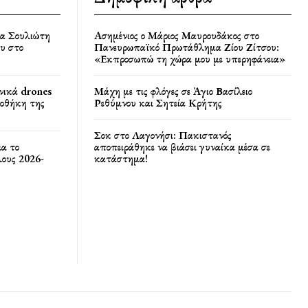
ία Σουλιώτη
Ασημένιος ο Μάριος Μαυρουδάκος στο
υ στο
Πανευρωπαϊκό Πρωτάθλημα Ζίου Ζίτσου:
«Εκπροσωπώ τη χώρα μου με υπερηφάνεια»
νικά drones
Μάχη με τις φλόγες σε Άγιο Βασίλειο
ποθήκη της
Ρεθύμνου και Σητεία Κρήτης
Σοκ στο Λαγονήσι: Πακιστανός
ια το
αποπειράθηκε να βιάσει γυναίκα μέσα σε
ους 2026-
κατάστημα!