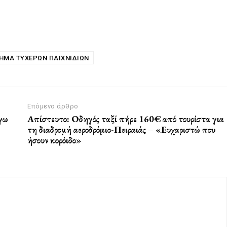
ΗΜΑ ΤΥΧΕΡΏΝ ΠΑΙΧΝΙΔΙΏΝ
Επόμενο άρθρο
όγω
Απίστευτο: Οδηγός ταξί πήρε 160€ από τουρίστα για
τη διαδρομή αεροδρόμιο-Πειραιάς – «Ευχαριστώ που
ήσουν κορόιδο»