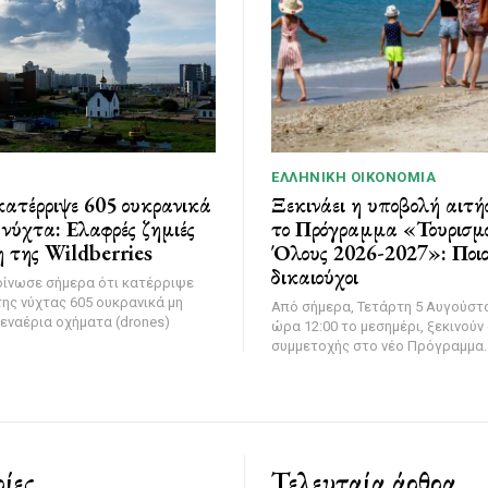
ΕΛΛΗΝΙΚΉ ΟΙΚΟΝΟΜΊΑ
ατέρριψε 605 ουκρανικά
Ξεκινάει η υποβολή αιτή
νύχτα: Ελαφρές ζημιές
το Πρόγραμμα «Τουρισμό
 της Wildberries
Όλους 2026-2027»: Ποιοι
δικαιούχοι
οίνωσε σήμερα ότι κατέρριψε
της νύχτας 605 ουκρανικά μη
Από σήμερα, Τετάρτη 5 Αυγούστο
εναέρια οχήματα (drones)
ώρα 12:00 το μεσημέρι, ξεκινούν 
συμμετοχής στο νέο Πρόγραμμα..
ίες
Τελευταία άρθρα