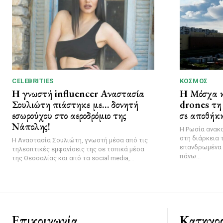
CELEBRITIES
ΚΌΣΜΟΣ
Η γνωστή influencer Αναστασία
Η Μόσχα κ
Σουλιώτη πιάστηκε με… δονητή
drones τη 
εσωρούχου στο αεροδρόμιο της
σε αποθήκη
Νάπολης!
Η Ρωσία ανακ
στη διάρκεια 
Η Αναστασία Σουλιώτη, γνωστή μέσα από τις
επανδρωμένα 
τηλεοπτικές εμφανίσεις της σε τοπικά μέσα
πάνω...
της Θεσσαλίας και από τα social media,...
Επικοινωνία
Κατηγορ