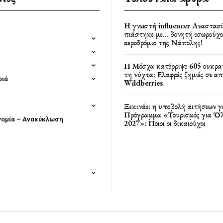
Η γνωστή influencer Αναστασ
πιάστηκε με… δονητή εσωρούχο
αεροδρόμιο της Νάπολης!
Η Μόσχα κατέρριψε 605 ουκρα
τη νύχτα: Ελαφρές ζημιές σε α
φιά
Wildberries
Ξεκινάει η υποβολή αιτήσεων γ
Πρόγραμμα «Τουρισμός για Όλ
νομία – Ανακύκλωση
2027»: Ποιοι οι δικαιούχοι