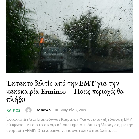
Έκτακτο δελτίο από την ΕΜΥ για την
κακοκαιρία Erminio – Ποιες περιοχές θα
πλήξει
Frgnews
-
30 Μαρτίου, 2026
ΚΑΙΡΌΣ
Έκτακτο Δελτίο Επικίνδυνων Καιρικών Φαινομένων εξέδωσε η ΕΜΥ,
σύμφωνα με το οποίο καιρικό σύστημα στη δυτική Μεσόγειο, με την
ονομασία ERMINIO, κινούμενο νοτιοανατολικά προβλέπεται...