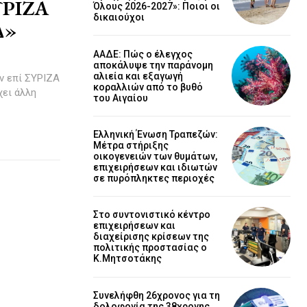
ΣΥΡΙΖΑ
Όλους 2026-2027»: Ποιοι οι
δικαιούχοι
Δ»
ΑΑΔΕ: Πώς ο έλεγχος
αποκάλυψε την παράνομη
αλιεία και εξαγωγή
ν επί ΣΥΡΙΖΑ
κοραλλιών από το βυθό
χει άλλη
του Αιγαίου
Ελληνική Ένωση Τραπεζών:
Μέτρα στήριξης
οικογενειών των θυμάτων,
επιχειρήσεων και ιδιωτών
σε πυρόπληκτες περιοχές
Στο συντονιστικό κέντρο
επιχειρήσεων και
διαχείρισης κρίσεων της
πολιτικής προστασίας ο
Κ.Μητσοτάκης
Συνελήφθη 26χρονος για τη
δολοφονία της 38χρονης