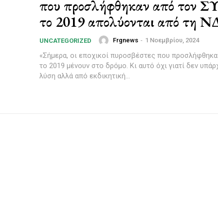
που προσλήφθηκαν από τον 
το 2019 απολύονται από τη Ν
Frgnews
-
1 Νοεμβρίου, 2024
UNCATEGORIZED
«Σήμερα, οι εποχικοί πυροσβέστες που προσλήφθηκα
το 2019 μένουν στο δρόμο. Κι αυτό όχι γιατί δεν υπάρ
λύση αλλά από εκδικητική...