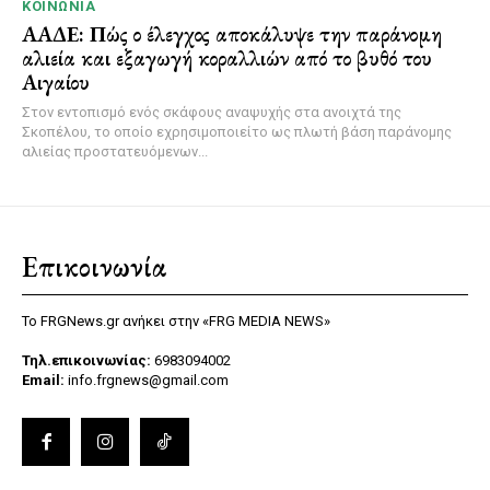
ΚΟΙΝΩΝΊΑ
ΑΑΔΕ: Πώς ο έλεγχος αποκάλυψε την παράνομη
αλιεία και εξαγωγή κοραλλιών από το βυθό του
Αιγαίου
Στον εντοπισμό ενός σκάφους αναψυχής στα ανοιχτά της
Σκοπέλου, το οποίο εχρησιμοποιείτο ως πλωτή βάση παράνομης
αλιείας προστατευόμενων...
Επικοινωνία
Το FRGNews.gr ανήκει στην «FRG MEDIA NEWS»
Τηλ.επικοινωνίας:
6983094002
Email:
info.frgnews@gmail.com