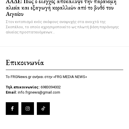
ΑΑΔΕ: Πώς ο έλεγχος αποκάλυψε την παράνομη
αλιεία και εξαγωγή κοραλλιών από το βυθό του
Αιγαίου
Στον εντοπισμό ενός σκάφους αναψυχής στα ανοιχτά της
Σκοπέλου, το οποίο εχρησιμοποιείτο ως πλωτή βάση παράνομης
αλιείας προστατευόμενων...
Επικοινωνία
Το FRGNews.gr ανήκει στην «FRG MEDIA NEWS»
Τηλ.επικοινωνίας:
6983094002
Email:
info.frgnews@gmail.com