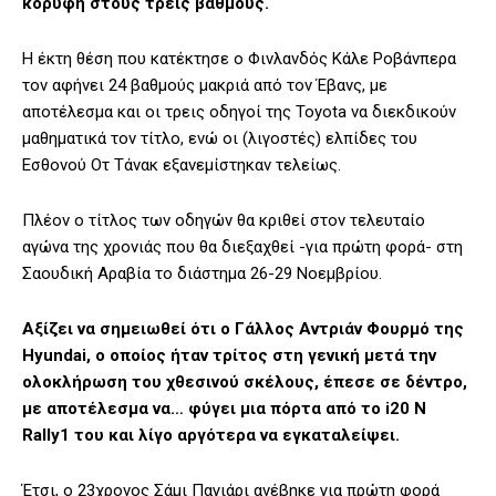
κορυφή στους τρεις βαθμούς.
Η έκτη θέση που κατέκτησε ο Φινλανδός Κάλε Ροβάνπερα
τον αφήνει 24 βαθμούς μακριά από τον Έβανς, με
αποτέλεσμα και οι τρεις οδηγοί της Toyota να διεκδικούν
μαθηματικά τον τίτλο, ενώ οι (λιγοστές) ελπίδες του
Εσθονού Οτ Τάνακ εξανεμίστηκαν τελείως.
Πλέον ο τίτλος των οδηγών θα κριθεί στον τελευταίο
αγώνα της χρονιάς που θα διεξαχθεί -για πρώτη φορά- στη
Σαουδική Αραβία το διάστημα 26-29 Νοεμβρίου.
Αξίζει να σημειωθεί ότι ο Γάλλος Αντριάν Φουρμό της
Hyundai, ο οποίος ήταν τρίτος στη γενική μετά την
ολοκλήρωση του χθεσινού σκέλους, έπεσε σε δέντρο,
με αποτέλεσμα να… φύγει μια πόρτα από το i20 N
Rally1 του και λίγο αργότερα να εγκαταλείψει.
Έτσι, ο 23χρονος Σάμι Παγιάρι ανέβηκε για πρώτη φορά