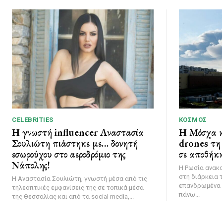
CELEBRITIES
ΚΌΣΜΟΣ
Η γνωστή influencer Αναστασία
Η Μόσχα κ
Σουλιώτη πιάστηκε με… δονητή
drones τη 
εσωρούχου στο αεροδρόμιο της
σε αποθήκη
Νάπολης!
Η Ρωσία ανακ
στη διάρκεια 
Η Αναστασία Σουλιώτη, γνωστή μέσα από τις
επανδρωμένα 
τηλεοπτικές εμφανίσεις της σε τοπικά μέσα
πάνω...
της Θεσσαλίας και από τα social media,...