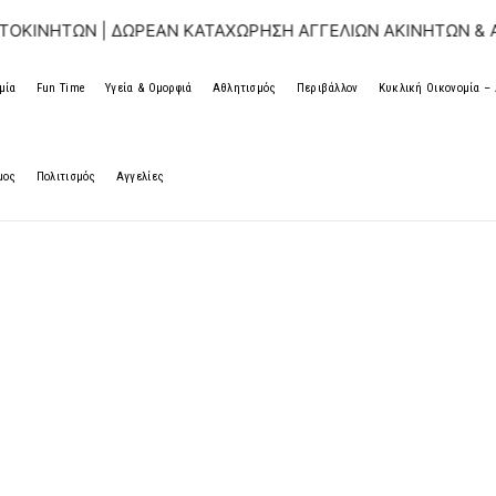
ΤΩΝ | ΔΩΡΕΑΝ ΚΑΤΑΧΩΡΗΣΗ ΑΓΓΕΛΙΩΝ ΑΚΙΝΗΤΩΝ & ΑΥΤΟΚΙ
μία
Fun Time
Υγεία & Ομορφιά
Αθλητισμός
Περιβάλλον
Κυκλική Οικονομία 
μος
Πολιτισμός
Αγγελίες