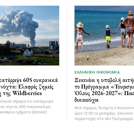
ΕΛΛΗΝΙΚΉ ΟΙΚΟΝΟΜΊΑ
ατέρριψε 605 ουκρανικά
Ξεκινάει η υποβολή αιτή
νύχτα: Ελαφρές ζημιές
το Πρόγραμμα «Τουρισμό
 της Wildberries
Όλους 2026-2027»: Ποιοι
δικαιούχοι
οίνωσε σήμερα ότι κατέρριψε
της νύχτας 605 ουκρανικά μη
Από σήμερα, Τετάρτη 5 Αυγούστο
εναέρια οχήματα (drones)
ώρα 12:00 το μεσημέρι, ξεκινούν 
συμμετοχής στο νέο Πρόγραμμα..