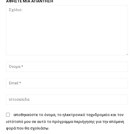
ΑΦΗΣΤΕ ΜΙΑ ΑΠΑΝΤΗΣΗ
Σχόλιο:
Όν
Ema
Ισ
αποθηκεύστε το όνομα, το ηλεκτρονικό ταχυδρομείο και τον
ιστότοπό μου σε αυτό το πρόγραμμα περιήγησης για την επόμενη
φορά που θα σχολιάσω.