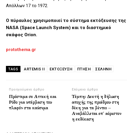
Απόλλων 17 το 1972.
Ο πύραυλος χρησιμοποιεί το σύστημα εκτόξευσης της
NASA (Space Launch System) και το διαστημικό
σκάφος Orion.
protothema.gr
ARTEMIS II
ΕΚΤΌΞΕΥΣΗ
ΠΤΉΣΗ
ΣΕΛΉΝΗ
TAGS
Προηγούμενο άρθρο
Επόμενο άρθρο
Πρόστιμα σε Αττική και
Τέμπη: Δεκτή η δήλωση
Ρόδο για υπέρβαση του
αποχής της προέδρου στη
πλαφόν στα καύσιμα
δίκη για τα βίντεο –
Αναβάλλεται επ΄ αόριστον
η εκδίκαση