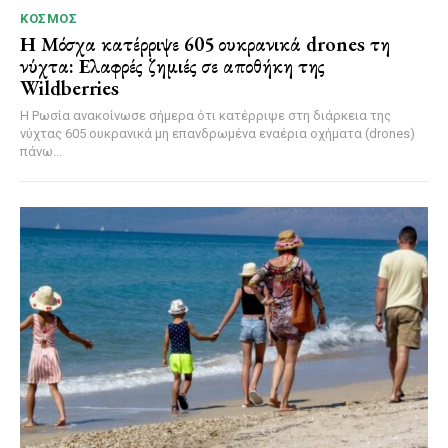
ΚΌΣΜΟΣ
Η Μόσχα κατέρριψε 605 ουκρανικά drones τη
νύχτα: Ελαφρές ζημιές σε αποθήκη της
Wildberries
Η Ρωσία ανακοίνωσε σήμερα ότι κατέρριψε στη διάρκεια της
νύχτας 605 ουκρανικά μη επανδρωμένα εναέρια οχήματα (drones)
πάνω...