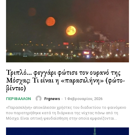
Τριπλό… φεγγάρι φώτισε τον ουρανό της
Μόσχας: Τι είναι η «παρασελήνη» (φώτο-
βίντεο)
Frgnews
-
1 Φεβρουαρίου, 2026
ΠΕΡΙΒΆΛΛΟΝ
«Παρασελήνη» αποκάλεσαν χρήστες του διαδικτύου το φαινόμενο
που παρατηρήθηκε κατά τη διάρκεια της νύχτας πάνω από τη
Μόσχα. Είναι οπτική ψευδαίσθηση στην οποία εμφανίζονται...