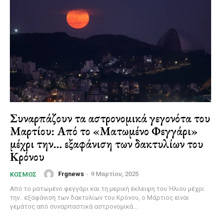
Συναρπάζουν τα αστρονομικά γεγονότα του
Μαρτίου: Από το «Ματωμένο Φεγγάρι»
μέχρι την… εξαφάνιση των δακτυλίων του
Κρόνου
Frgnews
-
9 Μαρτίου, 2025
ΚΌΣΜΟΣ
Από το ματωμένο φεγγάρι και τη μερική έκλειψη του Ήλιου μέχρι
την.. εξαφάνιση των δακτυλίων του Κρόνου, ο Μάρτιος είναι
γεμάτος από συναρπαστικά αστρονομικά...