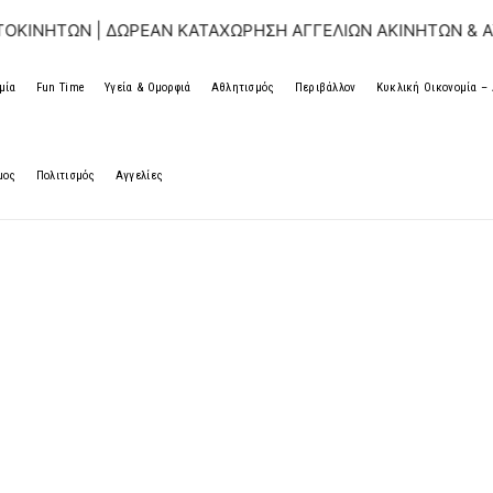
ΩΝ | ΔΩΡΕΑΝ ΚΑΤΑΧΩΡΗΣΗ ΑΓΓΕΛΙΩΝ ΑΚΙΝΗΤΩΝ & ΑΥΤΟΚΙ
μία
Fun Time
Υγεία & Ομορφιά
Αθλητισμός
Περιβάλλον
Κυκλική Οικονομία 
μος
Πολιτισμός
Αγγελίες