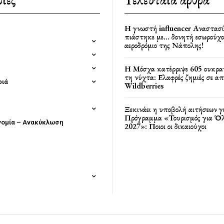
ίες
Τελευταία άρθρα
Η γνωστή influencer Αναστασ
πιάστηκε με… δονητή εσωρούχο
αεροδρόμιο της Νάπολης!
Η Μόσχα κατέρριψε 605 ουκρα
τη νύχτα: Ελαφρές ζημιές σε α
φιά
Wildberries
Ξεκινάει η υποβολή αιτήσεων γ
Πρόγραμμα «Τουρισμός για Όλ
νομία – Ανακύκλωση
2027»: Ποιοι οι δικαιούχοι