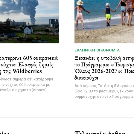
ΕΛΛΗΝΙΚΉ ΟΙΚΟΝΟΜΊΑ
ατέρριψε 605 ουκρανικά
Ξεκινάει η υποβολή αιτή
νύχτα: Ελαφρές ζημιές
το Πρόγραμμα «Τουρισμό
 της Wildberries
Όλους 2026-2027»: Ποιοι
δικαιούχοι
οίνωσε σήμερα ότι κατέρριψε
της νύχτας 605 ουκρανικά μη
Από σήμερα, Τετάρτη 5 Αυγούστο
εναέρια οχήματα (drones)
ώρα 12:00 το μεσημέρι, ξεκινούν 
συμμετοχής στο νέο Πρόγραμμα..