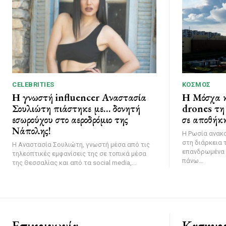
CELEBRITIES
ΚΌΣΜΟΣ
Η γνωστή influencer Αναστασία
Η Μόσχα κ
Σουλιώτη πιάστηκε με… δονητή
drones τη 
εσωρούχου στο αεροδρόμιο της
σε αποθήκη
Νάπολης!
Η Ρωσία ανακ
στη διάρκεια 
Η Αναστασία Σουλιώτη, γνωστή μέσα από τις
επανδρωμένα 
τηλεοπτικές εμφανίσεις της σε τοπικά μέσα
πάνω...
της Θεσσαλίας και από τα social media,...