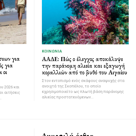
ΚΟΙΝΩΝΊΑ
σεων για
ΑΑΔΕ: Πώς ο έλεγχος αποκάλυψε
ς για
την παράνομη αλιεία και εξαγωγή
 οι
κοραλλιών από το βυθό του Αιγαίου
Στον εντοπισμό ενός σκάφους αναψυχής στα
ανοιχτά της Σκοπέλου, το οποίο
υ 2026 και
εχρησιμοποιείτο ως πλωτή βάση παράνομης
οι αιτήσεις
αλιείας προστατευόμενων...
.