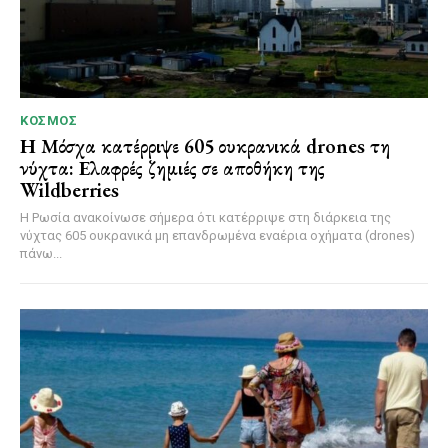
ΚΌΣΜΟΣ
Η Μόσχα κατέρριψε 605 ουκρανικά drones τη
νύχτα: Ελαφρές ζημιές σε αποθήκη της
Wildberries
Η Ρωσία ανακοίνωσε σήμερα ότι κατέρριψε στη διάρκεια της
νύχτας 605 ουκρανικά μη επανδρωμένα εναέρια οχήματα (drones)
πάνω...