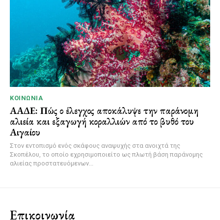
ΚΟΙΝΩΝΊΑ
ΑΑΔΕ: Πώς ο έλεγχος αποκάλυψε την παράνομη
αλιεία και εξαγωγή κοραλλιών από το βυθό του
Αιγαίου
Στον εντοπισμό ενός σκάφους αναψυχής στα ανοιχτά της
Σκοπέλου, το οποίο εχρησιμοποιείτο ως πλωτή βάση παράνομης
αλιείας προστατευόμενων...
Επικοινωνία