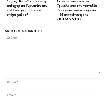
Σέρρες: Καταδικάστηκε η
Σε κατάσταση σοκ τα
καθηγήτρια Γυμνασίου που
Τρίκαλα από την τραγωδία
κόλλησε χαρτοταινία στο
στην μπισκοτοβιομηχανία
στόμα μαθητή
– Η ανακοίνωση της
«ΒΙΟΛΑΝΤΑ»
ΑΦΗΣΤΕ ΜΙΑ ΑΠΑΝΤΗΣΗ
Σχόλιο:
Όν
Ema