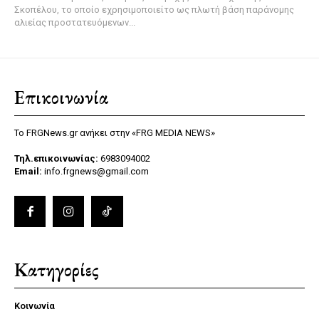
Σκοπέλου, το οποίο εχρησιμοποιείτο ως πλωτή βάση παράνομης
αλιείας προστατευόμενων...
Επικοινωνία
Το FRGNews.gr ανήκει στην «FRG MEDIA NEWS»
Τηλ.επικοινωνίας:
6983094002
Email:
info.frgnews@gmail.com
Κατηγορίες
Κοινωνία