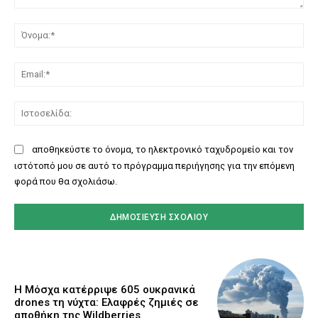
Σχόλιο:
Όν
Ema
Ισ
αποθηκεύστε το όνομα, το ηλεκτρονικό ταχυδρομείο και τον
ιστότοπό μου σε αυτό το πρόγραμμα περιήγησης για την επόμενη
φορά που θα σχολιάσω.
Η Μόσχα κατέρριψε 605 ουκρανικά
drones τη νύχτα: Ελαφρές ζημιές σε
αποθήκη της Wildberries