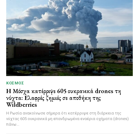
ΚΌΣΜΟΣ
Η Μόσχα κατέρριψε 605 ουκρανικά drones τη
νύχτα: Ελαφρές ζημιές σε αποθήκη της
Wildberries
Η Ρωσία ανακοίνωσε σήμερα ότι κατέρριψε στη διάρκεια της
νύχτας 605 ουκρανικά μη επανδρωμένα εναέρια οχήματα (drones)
πάνω...