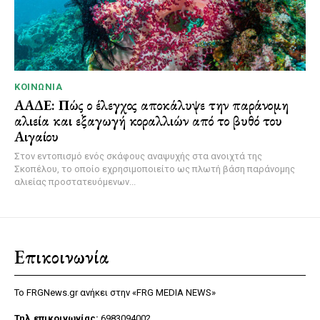
ΚΟΙΝΩΝΊΑ
ΑΑΔΕ: Πώς ο έλεγχος αποκάλυψε την παράνομη
αλιεία και εξαγωγή κοραλλιών από το βυθό του
Αιγαίου
Στον εντοπισμό ενός σκάφους αναψυχής στα ανοιχτά της
Σκοπέλου, το οποίο εχρησιμοποιείτο ως πλωτή βάση παράνομης
αλιείας προστατευόμενων...
Επικοινωνία
Το FRGNews.gr ανήκει στην «FRG MEDIA NEWS»
Τηλ.επικοινωνίας:
6983094002