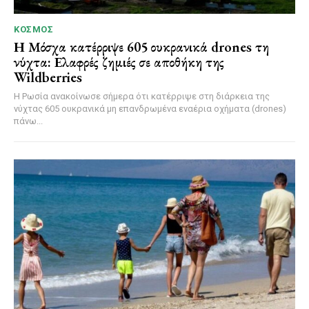
ΚΌΣΜΟΣ
Η Μόσχα κατέρριψε 605 ουκρανικά drones τη
νύχτα: Ελαφρές ζημιές σε αποθήκη της
Wildberries
Η Ρωσία ανακοίνωσε σήμερα ότι κατέρριψε στη διάρκεια της
νύχτας 605 ουκρανικά μη επανδρωμένα εναέρια οχήματα (drones)
πάνω...