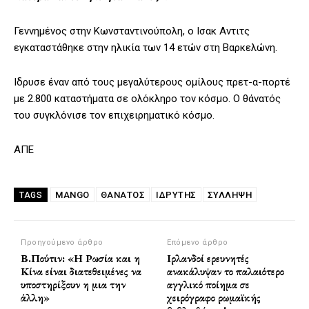
Γεννημένος στην Κωνσταντινούπολη, ο Ισακ Αντιτς
εγκαταστάθηκε στην ηλικία των 14 ετών στη Βαρκελώνη.
Ιδρυσε έναν από τους μεγαλύτερους ομίλους πρετ-α-πορτέ
με 2.800 καταστήματα σε ολόκληρο τον κόσμο. Ο θάνατός
του συγκλόνισε τον επιχειρηματικό κόσμο.
ΑΠΕ
MANGO
ΘΑΝΑΤΟΣ
ΙΔΡΥΤΉΣ
ΣΥΛΛΗΨΗ
TAGS
Προηγούμενο άρθρο
Επόμενο άρθρο
Β.Πούτιν: «Η Ρωσία και η
Ιρλανδοί ερευνητές
Κίνα είναι διατεθειμένες να
ανακάλυψαν το παλαιότερο
υποστηρίξουν η μια την
αγγλικό ποίημα σε
άλλη»
χειρόγραφο ρωμαϊκής