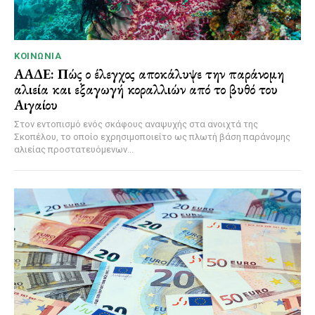
ΚΟΙΝΩΝΊΑ
ΑΑΔΕ: Πώς ο έλεγχος αποκάλυψε την παράνομη
αλιεία και εξαγωγή κοραλλιών από το βυθό του
Αιγαίου
Στον εντοπισμό ενός σκάφους αναψυχής στα ανοιχτά της
Σκοπέλου, το οποίο εχρησιμοποιείτο ως πλωτή βάση παράνομης
αλιείας προστατευόμενων...