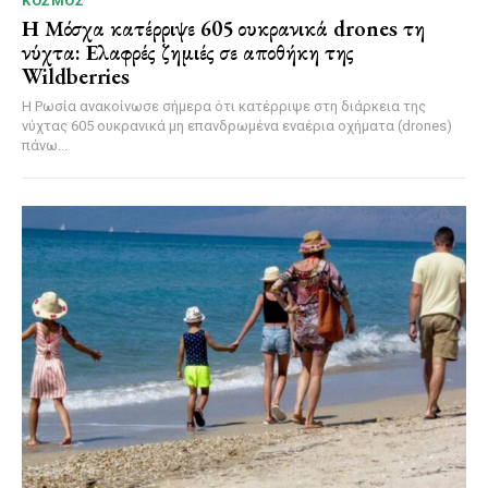
ΚΌΣΜΟΣ
Η Μόσχα κατέρριψε 605 ουκρανικά drones τη
νύχτα: Ελαφρές ζημιές σε αποθήκη της
Wildberries
Η Ρωσία ανακοίνωσε σήμερα ότι κατέρριψε στη διάρκεια της
νύχτας 605 ουκρανικά μη επανδρωμένα εναέρια οχήματα (drones)
πάνω...