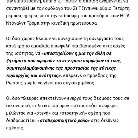
την εμπιστοσύνη, είπε ο κ. Πούτιν, ο οποίος αναμένεται να
συναντηθεί με τον ομόλογό του Σι Τζινπίνγκ αύριο Τετάρτη,
μερικές ημέρες μετά την επίσκεψη του προέδρου των ΗΠΑ
Ντόναλντ Τραμπ στην κινεζική πρωτεύουσα.
Οι δυο χώρες θέλουν να συνεχίσουν τη συνεργασία τους
κατά τρόπο αμοιβαία επωφελή και βασισμένο στις αρχές
της ισότητας, να
«υποστηρίξουν η μια την άλλη σε
ζητήματα που αφορούν τα κεντρικά συμφέροντά τους,
συμπεριλαμβανομένης της προστασίας της εθνικής
κυριαρχίας και ενότητας»,
επέμεινε ο πρόεδρος της
Ρωσίας, χωρίς να γίνει πιο συγκεκριμένος.
Οι δυο πλευρές επεκτείνουν ενεργά τους δεσμούς τους σε
οικονομικό, πολιτικό και αμυντικό επίπεδο, ανέφερε,
μιλώντας για «στενή» και «στρατηγική» σχέση που
διαδραματίζει
«σταθεροποιητικό ρόλο»
στις διεθνείς
σχέσεις.