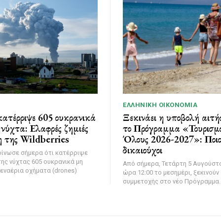
ΕΛΛΗΝΙΚΉ ΟΙΚΟΝΟΜΊΑ
ατέρριψε 605 ουκρανικά
Ξεκινάει η υποβολή αιτή
νύχτα: Ελαφρές ζημιές
το Πρόγραμμα «Τουρισμό
 της Wildberries
Όλους 2026-2027»: Ποιοι
δικαιούχοι
οίνωσε σήμερα ότι κατέρριψε
της νύχτας 605 ουκρανικά μη
Από σήμερα, Τετάρτη 5 Αυγούστο
εναέρια οχήματα (drones)
ώρα 12:00 το μεσημέρι, ξεκινούν 
συμμετοχής στο νέο Πρόγραμμα..