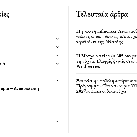
ίες
Τελευταία άρθρα
Η γνωστή influencer Αναστασ
πιάστηκε με… δονητή εσωρούχο
αεροδρόμιο της Νάπολης!
Η Μόσχα κατέρριψε 605 ουκρα
τη νύχτα: Ελαφρές ζημιές σε α
φιά
Wildberries
Ξεκινάει η υποβολή αιτήσεων γ
Πρόγραμμα «Τουρισμός για Όλ
νομία – Ανακύκλωση
2027»: Ποιοι οι δικαιούχοι