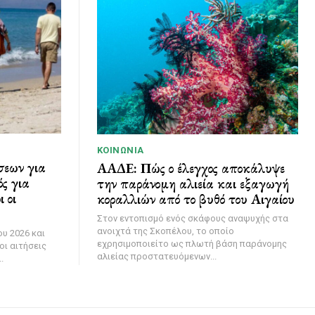
ΚΟΙΝΩΝΊΑ
σεων για
ΑΑΔΕ: Πώς ο έλεγχος αποκάλυψε
ς για
την παράνομη αλιεία και εξαγωγή
 οι
κοραλλιών από το βυθό του Αιγαίου
Στον εντοπισμό ενός σκάφους αναψυχής στα
ανοιχτά της Σκοπέλου, το οποίο
υ 2026 και
εχρησιμοποιείτο ως πλωτή βάση παράνομης
οι αιτήσεις
αλιείας προστατευόμενων...
.