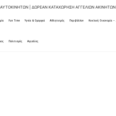
ΤΩΝ | ΔΩΡΕΑΝ ΚΑΤΑΧΩΡΗΣΗ ΑΓΓΕΛΙΩΝ ΑΚΙΝΗΤΩΝ & ΑΥΤΟΚΙ
μία
Fun Time
Υγεία & Ομορφιά
Αθλητισμός
Περιβάλλον
Κυκλική Οικονομία 
μος
Πολιτισμός
Αγγελίες