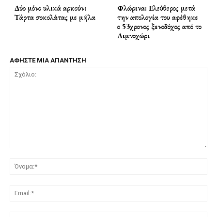
Δύο μόνο υλικά αρκούν:
Φλώρινα: Ελεύθερος μετά
Τάρτα σοκολάτας με μήλα
την απολογία του αφέθηκε
ο 53χρονος ξενοδόχος από το
Λιμνοχώρι
ΑΦΗΣΤΕ ΜΙΑ ΑΠΑΝΤΗΣΗ
Σχόλιο:
Όν
Ema
Ισ