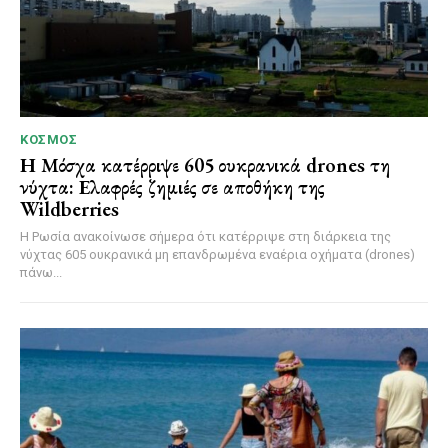
ΚΌΣΜΟΣ
Η Μόσχα κατέρριψε 605 ουκρανικά drones τη
νύχτα: Ελαφρές ζημιές σε αποθήκη της
Wildberries
Η Ρωσία ανακοίνωσε σήμερα ότι κατέρριψε στη διάρκεια της
νύχτας 605 ουκρανικά μη επανδρωμένα εναέρια οχήματα (drones)
πάνω...