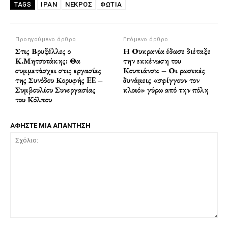
ΙΡΑΝ
ΝΕΚΡΟΣ
ΦΩΤΙΑ
TAGS
Προηγούμενο άρθρο
Επόμενο άρθρο
Στις Βρυξέλλες ο
Η Ουκρανία έδωσε διέταξε
Κ.Μητσοτάκης: Θα
την εκκένωση του
συμμετάσχει στις εργασίες
Κουπιάνσκ – Οι ρωσικές
της Συνόδου Κορυφής EE –
δυνάμεις «σφίγγουν τον
Συμβουλίου Συνεργασίας
κλοιό» γύρω από την πόλη
του Κόλπου
ΑΦΗΣΤΕ ΜΙΑ ΑΠΑΝΤΗΣΗ
Σχόλιο: