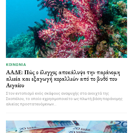
ΚΟΙΝΩΝΊΑ
ΑΑΔΕ: Πώς ο έλεγχος αποκάλυψε την παράνομη
αλιεία και εξαγωγή κοραλλιών από το βυθό του
Αιγαίου
Στον εντοπισμό ενός σκάφους αναψυχής στα ανοιχτά της
Σκοπέλου, το οποίο εχρησιμοποιείτο ως πλωτή βάση παράνομης
αλιείας προστατευόμενων...