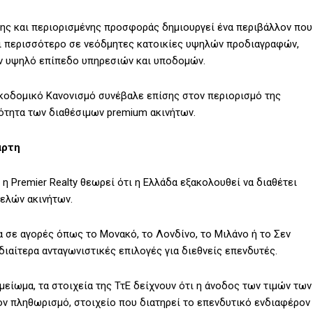
ησης και περιορισμένης προσφοράς δημιουργεί ένα περιβάλλον που
και περισσότερο σε νεόδμητες κατοικίες υψηλών προδιαγραφών,
υν υψηλό επίπεδο υπηρεσιών και υποδομών.
ικοδομικό Κανονισμό συνέβαλε επίσης στον περιορισμό της
ότητα των διαθέσιμων premium ακινήτων.
άρτη
 η Premier Realty θεωρεί ότι η Ελλάδα εξακολουθεί να διαθέτει
ελών ακινήτων.
α σε αγορές όπως το Μονακό, το Λονδίνο, το Μιλάνο ή το Σεν
διαίτερα ανταγωνιστικές επιλογές για διεθνείς επενδυτές.
είωμα, τα στοιχεία της ΤτΕ δείχνουν ότι η άνοδος των τιμών των
ν πληθωρισμό, στοιχείο που διατηρεί το επενδυτικό ενδιαφέρον