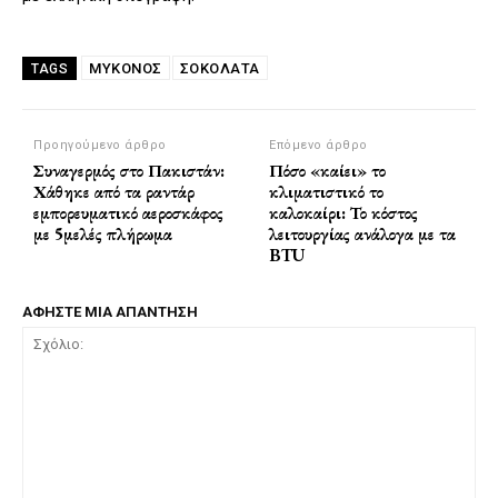
ΜΎΚΟΝΟΣ
ΣΟΚΟΛΆΤΑ
TAGS
Προηγούμενο άρθρο
Επόμενο άρθρο
Συναγερμός στο Πακιστάν:
Πόσο «καίει» το
Χάθηκε από τα ραντάρ
κλιματιστικό το
εμπορευματικό αεροσκάφος
καλοκαίρι: Το κόστος
με 5μελές πλήρωμα
λειτουργίας ανάλογα με τα
BTU
ΑΦΗΣΤΕ ΜΙΑ ΑΠΑΝΤΗΣΗ