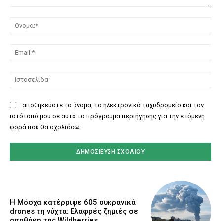
Σχόλιο:
Όν
Ema
Ισ
αποθηκεύστε το όνομα, το ηλεκτρονικό ταχυδρομείο και τον
ιστότοπό μου σε αυτό το πρόγραμμα περιήγησης για την επόμενη
φορά που θα σχολιάσω.
Η Μόσχα κατέρριψε 605 ουκρανικά
drones τη νύχτα: Ελαφρές ζημιές σε
αποθήκη της Wildberries