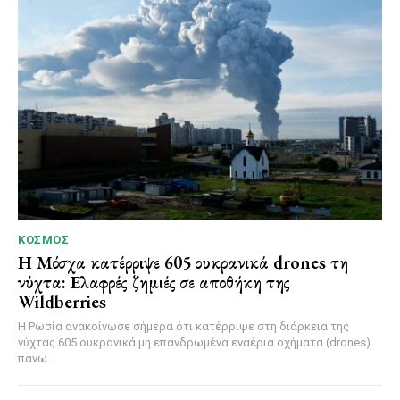
ΚΌΣΜΟΣ
Η Μόσχα κατέρριψε 605 ουκρανικά drones τη
νύχτα: Ελαφρές ζημιές σε αποθήκη της
Wildberries
Η Ρωσία ανακοίνωσε σήμερα ότι κατέρριψε στη διάρκεια της
νύχτας 605 ουκρανικά μη επανδρωμένα εναέρια οχήματα (drones)
πάνω...