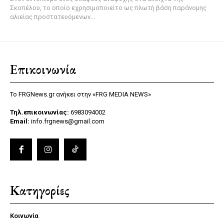
Σκοπέλου, το οποίο εχρησιμοποιείτο ως πλωτή βάση παράνομης
αλιείας προστατευόμενων...
Επικοινωνία
Το FRGNews.gr ανήκει στην «FRG MEDIA NEWS»
Τηλ.επικοινωνίας:
6983094002
Email:
info.frgnews@gmail.com
Κατηγορίες
Κοινωνία