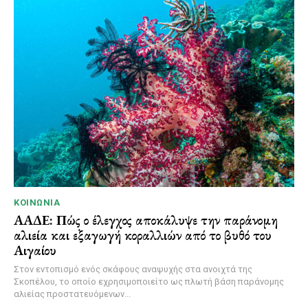
ΚΟΙΝΩΝΊΑ
ΑΑΔΕ: Πώς ο έλεγχος αποκάλυψε την παράνομη
αλιεία και εξαγωγή κοραλλιών από το βυθό του
Αιγαίου
Στον εντοπισμό ενός σκάφους αναψυχής στα ανοιχτά της
Σκοπέλου, το οποίο εχρησιμοποιείτο ως πλωτή βάση παράνομης
αλιείας προστατευόμενων...