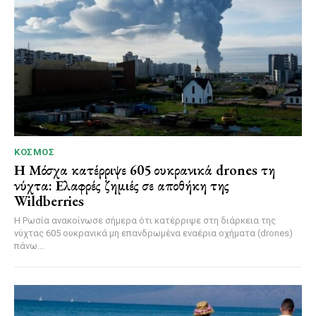
ΚΌΣΜΟΣ
Η Μόσχα κατέρριψε 605 ουκρανικά drones τη
νύχτα: Ελαφρές ζημιές σε αποθήκη της
Wildberries
Η Ρωσία ανακοίνωσε σήμερα ότι κατέρριψε στη διάρκεια της
νύχτας 605 ουκρανικά μη επανδρωμένα εναέρια οχήματα (drones)
πάνω...