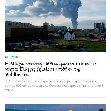
ΚΌΣΜΟΣ
Η Μόσχα κατέρριψε 605 ουκρανικά drones τη
νύχτα: Ελαφρές ζημιές σε αποθήκη της
Wildberries
Η Ρωσία ανακοίνωσε σήμερα ότι κατέρριψε στη διάρκεια της
νύχτας 605 ουκρανικά μη επανδρωμένα εναέρια οχήματα (drones)
πάνω...