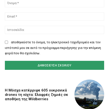
Όν
Ema
Ισ
αποθηκεύστε το όνομα, το ηλεκτρονικό ταχυδρομείο και τον
ιστότοπό μου σε αυτό το πρόγραμμα περιήγησης για την επόμενη
φορά που θα σχολιάσω.
Η Μόσχα κατέρριψε 605 ουκρανικά
drones τη νύχτα: Ελαφρές ζημιές σε
αποθήκη της Wildberries