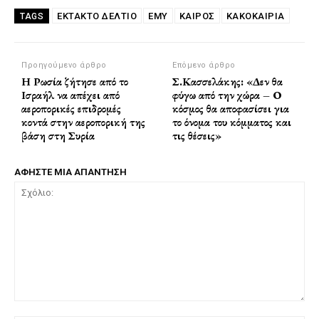
ΈΚΤΑΚΤΟ ΔΕΛΤΊΟ
ΕΜΥ
ΚΑΙΡΟΣ
ΚΑΚΟΚΑΙΡΊΑ
TAGS
Προηγούμενο άρθρο
Επόμενο άρθρο
Η Ρωσία ζήτησε από το
Σ.Κασσελάκης: «Δεν θα
Ισραήλ να απέχει από
φύγω από την χώρα – Ο
αεροπορικές επιδρομές
κόσμος θα αποφασίσει για
κοντά στην αεροπορική της
το όνομα του κόμματος και
βάση στη Συρία
τις θέσεις»
ΑΦΗΣΤΕ ΜΙΑ ΑΠΑΝΤΗΣΗ
Σχόλιο: