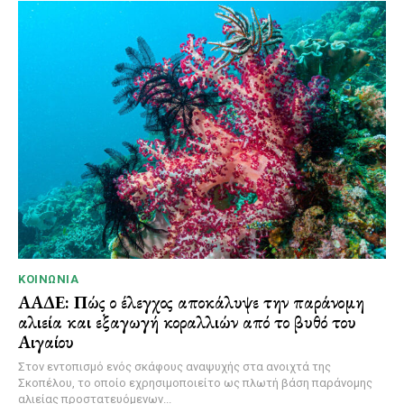
ΚΟΙΝΩΝΊΑ
ΑΑΔΕ: Πώς ο έλεγχος αποκάλυψε την παράνομη
αλιεία και εξαγωγή κοραλλιών από το βυθό του
Αιγαίου
Στον εντοπισμό ενός σκάφους αναψυχής στα ανοιχτά της
Σκοπέλου, το οποίο εχρησιμοποιείτο ως πλωτή βάση παράνομης
αλιείας προστατευόμενων...