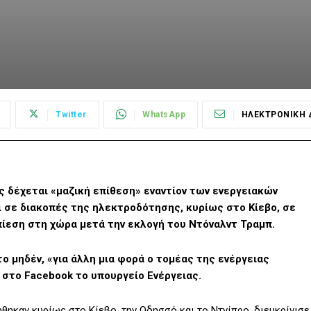
Twitter
WhatsApp
ΗΛΕΚΤΡΟΝΙΚΗ 
 δέχεται «μαζική επίθεση» εναντίον των ενεργειακών
 σε διακοπές της ηλεκτροδότησης, κυρίως στο Κίεβο, σε
 πίεση στη χώρα μετά την εκλογή του Ντόναλντ Τραμπ.
ο μηδέν, «για άλλη μια φορά ο τομέας της ενέργειας
 στο Facebook το υπουργείο Ενέργειας.
ηκαν κυρίως στο Κίεβο, την Οδησσό και το Ντνίπρο, διευκρίνισε