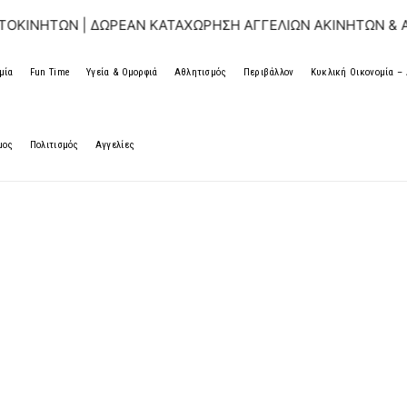
ΩΝ | ΔΩΡΕΑΝ ΚΑΤΑΧΩΡΗΣΗ ΑΓΓΕΛΙΩΝ ΑΚΙΝΗΤΩΝ & ΑΥΤΟΚΙ
μία
Fun Time
Υγεία & Ομορφιά
Αθλητισμός
Περιβάλλον
Κυκλική Οικονομία 
μος
Πολιτισμός
Αγγελίες