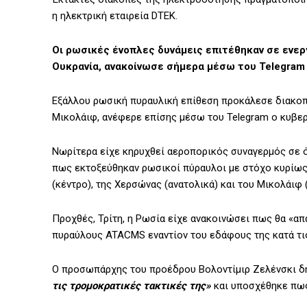
η ηλεκτρική εταιρεία DTEK.
Οι ρωσικές ένοπλες δυνάμεις επιτέθηκαν σε ενερ
Ουκρανία, ανακοίνωσε σήμερα μέσω του Telegram 
Εξάλλου ρωσική πυραυλική επίθεση προκάλεσε διακοπ
Μικολάιφ, ανέφερε επίσης μέσω του Telegram ο κυβερν
Νωρίτερα είχε κηρυχθεί αεροπορικός συναγερμός σε ό
πως εκτοξεύθηκαν ρωσικοί πύραυλοι με στόχο κυρίως 
(κέντρο), της Χερσώνας (ανατολικά) και του Μικολάιφ (
Προχθές, Τρίτη, η Ρωσία είχε ανακοινώσει πως θα «απ
πυραύλους ATACMS εναντίον του εδάφους της κατά τι
Ο προσωπάρχης του προέδρου Βολοντίμιρ Ζελένσκι δή
τις τρομοκρατικές τακτικές της»
και υποσχέθηκε πως