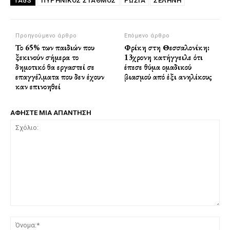
ΠΥΡΗΝΙΚΌΣ ΣΤΑΘΜΌΣ
ΡΩΣΙΑ
ΣΕΛΉΝΗ
TAGS
Προηγούμενο άρθρο
Επόμενο άρθρο
Το 65% των παιδιών που
Φρίκη στη Θεσσαλονίκη:
ξεκινούν σήμερα το
13χρονη κατήγγειλε ότι
δημοτικό θα εργαστεί σε
έπεσε θύμα ομαδικού
επαγγέλματα που δεν έχουν
βιασμού από έξι ανηλίκους
καν επινοηθεί
ΑΦΗΣΤΕ ΜΙΑ ΑΠΑΝΤΗΣΗ
Σχόλιο:
Όν