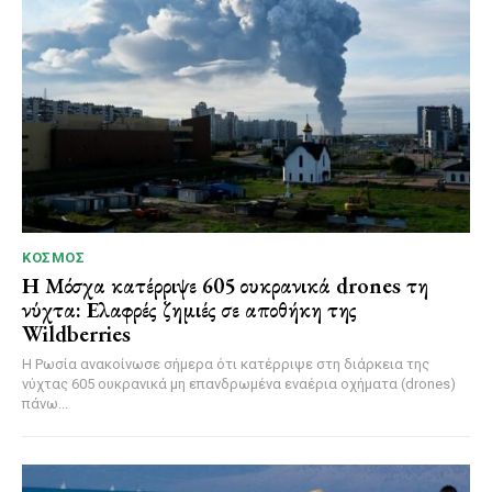
ΚΌΣΜΟΣ
Η Μόσχα κατέρριψε 605 ουκρανικά drones τη
νύχτα: Ελαφρές ζημιές σε αποθήκη της
Wildberries
Η Ρωσία ανακοίνωσε σήμερα ότι κατέρριψε στη διάρκεια της
νύχτας 605 ουκρανικά μη επανδρωμένα εναέρια οχήματα (drones)
πάνω...