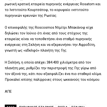
ρωσική κρατική εταιρεία πυρηνικής ενέργειας Rosatom και
το Ινστιτούτο Κουρτσάτοφ, το κορυφαίο ινστιτούτο
πυρηνικών ερευνών της Ρωσίας.
Ο επικεφαλής της Roscosmos Ντμίτρι Μπακάνοφ είχε
δηλώσει τον Ιούνιο ότι ένας από τους στόχους της
εταιρείας είναι να τοποθετήσει ένα σταθμό πυρηνικής
ενέργειας στη Σελήνη και να εξερευνήσει την Αφροδίτη,
γνωστή ως «αδελφό» πλανήτη της Γης.
Η Σελήνη, η οποία απέχει 384.400 χιλιόμετρα από τον
πλανήτη μας, ρυθμίζει την περιστροφή της Γης γύρω από
τον άξονά της, κάτι που εξασφαλίζει ένα πιο σταθερό κλίμα.
Προκαλεί επίσης παλίρροιες στους ωκεανούς του κόσμου.
ΑΠΕ