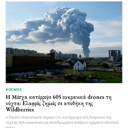
ΚΌΣΜΟΣ
Η Μόσχα κατέρριψε 605 ουκρανικά drones τη
νύχτα: Ελαφρές ζημιές σε αποθήκη της
Wildberries
Η Ρωσία ανακοίνωσε σήμερα ότι κατέρριψε στη διάρκεια της
νύχτας 605 ουκρανικά μη επανδρωμένα εναέρια οχήματα (drones)
πάνω...