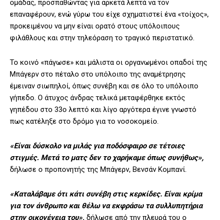
ομάδας, προσπαθώντας για αρκετά λεπτά να τον
επαναφέρουν, ενώ γύρω του είχε σχηματιστεί ένα «τοίχος»,
προκειμένου να μην είναι ορατό στους υπόλοιπους
φιλάθλους και στην τηλεόραση το τραγικό περιστατικό.
Το κοινό «πάγωσε» και μάλιστα οι οργανωμένοι οπαδοί της
Μπάγερν στο πέταλο στο υπόλοιπο της αναμέτρησης
έμειναν σιωπηλοί, όπως συνέβη και σε όλο το υπόλοιπο
γήπεδο. Ο άτυχος άνδρας τελικά μεταφέρθηκε εκτός
γηπέδου στο 33ο λεπτό και λίγο αργότερα έγινε γνωστό
πως κατέληξε στο δρόμο για το νοσοκομείο.
«Είναι δύσκολο να μιλάς για ποδόσφαιρο σε τέτοιες
στιγμές. Μετά το ματς δεν το χαρήκαμε όπως συνήθως»,
δήλωσε ο προπονητής της Μπάγερν, Βενσάν Κομπανί.
«Καταλάβαμε ότι κάτι συνέβη στις κερκίδες. Είναι κρίμα
για τον άνθρωπο και θέλω να εκφράσω τα συλλυπητήρια
στην οικογένεια του»,
δήλωσε από την πλευρά του ο