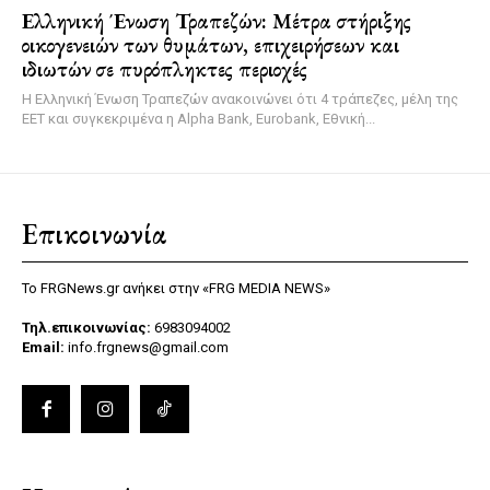
Ελληνική Ένωση Τραπεζών: Μέτρα στήριξης
οικογενειών των θυμάτων, επιχειρήσεων και
ιδιωτών σε πυρόπληκτες περιοχές
Η Ελληνική Ένωση Τραπεζών ανακοινώνει ότι 4 τράπεζες, μέλη της
ΕΕΤ και συγκεκριμένα η Alpha Bank, Eurobank, Εθνική...
Επικοινωνία
Το FRGNews.gr ανήκει στην «FRG MEDIA NEWS»
Τηλ.επικοινωνίας:
6983094002
Email:
info.frgnews@gmail.com