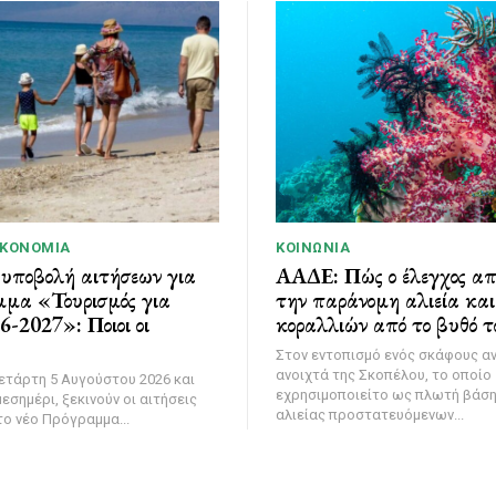
ΙΚΟΝΟΜΊΑ
ΚΟΙΝΩΝΊΑ
 υποβολή αιτήσεων για
ΑΑΔΕ: Πώς ο έλεγχος α
μμα «Τουρισμός για
την παράνομη αλιεία κα
-2027»: Ποιοι οι
κοραλλιών από το βυθό τ
Στον εντοπισμό ενός σκάφους α
ανοιχτά της Σκοπέλου, το οποίο
ετάρτη 5 Αυγούστου 2026 και
εχρησιμοποιείτο ως πλωτή βάσ
εσημέρι, ξεκινούν οι αιτήσεις
αλιείας προστατευόμενων...
ο νέο Πρόγραμμα...