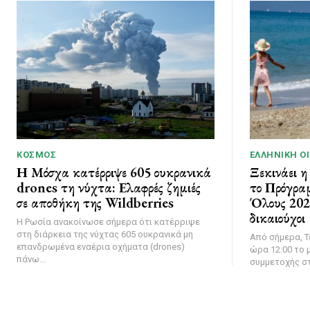
ΚΌΣΜΟΣ
ΕΛΛΗΝΙΚΉ Ο
Η Μόσχα κατέρριψε 605 ουκρανικά
Ξεκινάει η
drones τη νύχτα: Ελαφρές ζημιές
το Πρόγρα
σε αποθήκη της Wildberries
Όλους 2026
δικαιούχοι
Η Ρωσία ανακοίνωσε σήμερα ότι κατέρριψε
στη διάρκεια της νύχτας 605 ουκρανικά μη
Από σήμερα, Τ
επανδρωμένα εναέρια οχήματα (drones)
ώρα 12:00 το μ
πάνω...
συμμετοχής στ