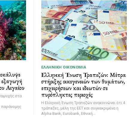
ΕΛΛΗΝΙΚΉ ΟΙΚΟΝΟΜΊΑ
ποκάλυψε
Ελληνική Ένωση Τραπεζών: Μέτρα
ι εξαγωγή
στήριξης οικογενειών των θυμάτων,
ου Αιγαίου
επιχειρήσεων και ιδιωτών σε
πυρόπληκτες περιοχές
ναψυχής στα
Η Ελληνική Ένωση Τραπεζών ανακοινώνει ότι 4
η παράνομης
τράπεζες, μέλη της ΕΕΤ και συγκεκριμένα η
Alpha Bank, Eurobank, Εθνική...