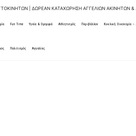
ΝΗΤΩΝ | ΔΩΡΕΑΝ ΚΑΤΑΧΩΡΗΣΗ ΑΓΓΕΛΙΩΝ ΑΚΙΝΗΤΩΝ & ΑΥΤΟ
μία
Fun Time
Υγεία & Ομορφιά
Αθλητισμός
Περιβάλλον
Κυκλική Οικονομία 
μος
Πολιτισμός
Αγγελίες