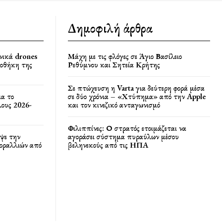
Δημοφιλή άρθρα
νικά drones
Μάχη με τις φλόγες σε Άγιο Βασίλειο
ποθήκη της
Ρεθύμνου και Σητεία Κρήτης
Σε πτώχευση η Varta για δεύτερη φορά μέσα
ια το
σε δύο χρόνια – «Χτύπημα» από την Apple
ους 2026-
και τον κινεζικό ανταγωνισμό
Φιλιππίνες: Ο στρατός ετοιμάζεται να
ψε την
αγοράσει σύστημα πυραύλων μέσου
κοραλλιών από
βεληνεκούς από τις ΗΠΑ