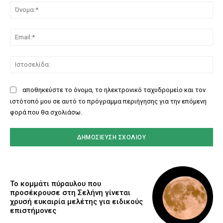
Όν
Ema
Ισ
αποθηκεύστε το όνομα, το ηλεκτρονικό ταχυδρομείο και τον
ιστότοπό μου σε αυτό το πρόγραμμα περιήγησης για την επόμενη
φορά που θα σχολιάσω.
Το κομμάτι πύραυλου που
προσέκρουσε στη Σελήνη γίνεται
χρυσή ευκαιρία μελέτης για ειδικούς
επιστήμονες