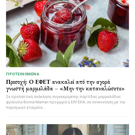
ΠΡΟΤΕΙΝΌΜΕΝΑ
Προσοχή: Ο ΕΦΕΤ ανακαλεί από την αγορά
γνωστή μαρμελάδα – «Μην την καταναλώσετε»
Σε προληπτική ανάκληση συγκεκριμένης παρτίδας μαρμελάδας
φράουλα Bonne Maman προχωρά η ΕΛΓΕΚΑ, σε συνεννόηση με την
παραγωγό εταιρεία...