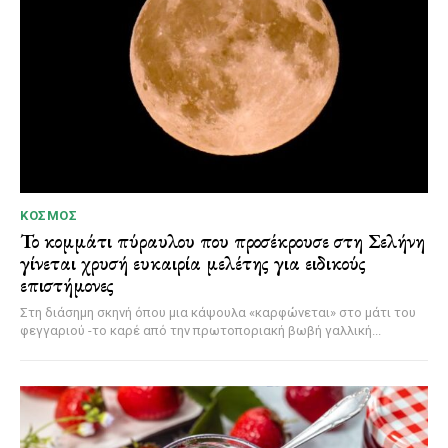
ΚΌΣΜΟΣ
Το κομμάτι πύραυλου που προσέκρουσε στη Σελήνη
γίνεται χρυσή ευκαιρία μελέτης για ειδικούς
επιστήμονες
Στη διάσημη σκηνή όπου μια κάψουλα «καρφώνεται» στο μάτι του
φεγγαριού -το καρέ από την πρωτοποριακή βωβή γαλλική...