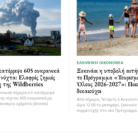
ΕΛΛΗΝΙΚΉ ΟΙΚΟΝΟΜΊΑ
ατέρριψε 605 ουκρανικά
Ξεκινάει η υποβολή αιτή
νύχτα: Ελαφρές ζημιές
το Πρόγραμμα «Τουρισμό
 της Wildberries
Όλους 2026-2027»: Ποιοι
δικαιούχοι
οίνωσε σήμερα ότι κατέρριψε
της νύχτας 605 ουκρανικά μη
Από σήμερα, Τετάρτη 5 Αυγούστο
εναέρια οχήματα (drones)
ώρα 12:00 το μεσημέρι, ξεκινούν 
συμμετοχής στο νέο Πρόγραμμα..