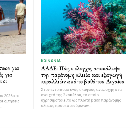
ΚΟΙΝΩΝΊΑ
σεων για
ΑΑΔΕ: Πώς ο έλεγχος αποκάλυψε
ς για
την παράνομη αλιεία και εξαγωγή
 οι
κοραλλιών από το βυθό του Αιγαίου
Στον εντοπισμό ενός σκάφους αναψυχής στα
ανοιχτά της Σκοπέλου, το οποίο
υ 2026 και
εχρησιμοποιείτο ως πλωτή βάση παράνομης
οι αιτήσεις
αλιείας προστατευόμενων...
.