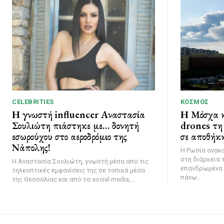
CELEBRITIES
ΚΌΣΜΟΣ
Η γνωστή influencer Αναστασία
Η Μόσχα κ
Σουλιώτη πιάστηκε με… δονητή
drones τη 
εσωρούχου στο αεροδρόμιο της
σε αποθήκη
Νάπολης!
Η Ρωσία ανακ
στη διάρκεια 
Η Αναστασία Σουλιώτη, γνωστή μέσα από τις
επανδρωμένα 
τηλεοπτικές εμφανίσεις της σε τοπικά μέσα
πάνω...
της Θεσσαλίας και από τα social media,...