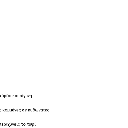
κόρδο και ρίγανη.
ες κομμένες σε κυδωνάτες.
εριχύνεις το ταψί.