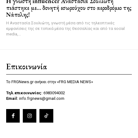
Η γνωστή influencer Αναστασία Σουλιώτη
πιάστηκε με… δονητή εσωρούχου στο αεροδρόμιο της
Νάπολης!
Η Αναστασία Σουλιώτη, γνωστή μέσα από τις τηλεοπτικές
εμφανίσεις της σε τοπικά μέσα της Θεσσαλίας και από τα social
media,...
Επικοινωνία
Το FRGNews.gr ανήκει στην «FRG MEDIA NEWS»
Τηλ.επικοινωνίας:
6983094002
Email:
info.frgnews@gmail.com