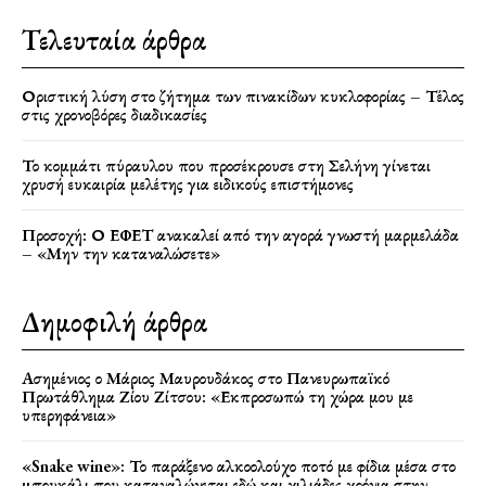
Τελευταία άρθρα
Οριστική λύση στο ζήτημα των πινακίδων κυκλοφορίας – Τέλος
στις χρονοβόρες διαδικασίες
Το κομμάτι πύραυλου που προσέκρουσε στη Σελήνη γίνεται
χρυσή ευκαιρία μελέτης για ειδικούς επιστήμονες
Προσοχή: Ο ΕΦΕΤ ανακαλεί από την αγορά γνωστή μαρμελάδα
– «Μην την καταναλώσετε»
Δημοφιλή άρθρα
Ασημένιος ο Μάριος Μαυρουδάκος στο Πανευρωπαϊκό
Πρωτάθλημα Ζίου Ζίτσου: «Εκπροσωπώ τη χώρα μου με
υπερηφάνεια»
«Snake wine»: Το παράξενο αλκοολούχο ποτό με φίδια μέσα στο
μπουκάλι που καταναλώνεται εδώ και χιλιάδες χρόνια στην